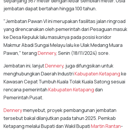
sepanjang 367 meter dengan lebar sembilan meter. Usia
jembatan dapat bertahan hingga 100 tahun.
"Jembatan Pawan VI ini merupakan fasilitas jalan ringroad
yang direncanakan oleh pemerintah dari Pesaguan masuk
ke Desa Kepuluk lalu masuknya pada posisi koridor
Makmur Abadi Sungai Melayu lalu ke Ulak Medang Muara
Pawan," terang
Dennery
, Senin (18/11/2024) sore.
Jembatan ini, lanjut
Dennery
, juga difungsikan untuk
menghubungkan Daerah Industri
Kabupaten Ketapang
ke
Kawasan Cepat Tumbuh Kuala Tolak Kuala Satong sesuai
rencana pemerintah
Kabupaten Ketapang
dan
Pemerintah Pusat.
Dennery
menyebut, proyek pembangunan jembatan
tersebut bakal dilanjutkan pada tahun 2025. Pemkab
Ketapang melalui Bupati dan Wakil Bupati
Martin Rantan
-