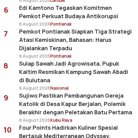
6 August 2026
Landak
Edi Kamtono Tegaskan Komitmen
6
Pemkot Perkuat Budaya Antikorupsi
6 August 2026
Pontianak
Pemkot Pontianak Siapkan Tiga Strategi
7
Atasi Kemiskinan, Bahasan: Harus
Dijalankan Terpadu
6 August 2026
Pontianak
Sulap Sawah Jadi Agrowisata, Pupuk
8
Kaltim Resmikan Kampung Sawah Abadi
di Bulutana
6 August 2026
Nasional
Sujiwo Pastikan Pembangunan Gereja
9
Katolik di Desa Kapur Berjalan, Polemik
Berakhir dengan Peletakan Batu Pertama
6 August 2026
Kubu Raya
Four Points Hadirkan Kuliner Spesial
10
Bertajuk Mediterranean Odyssey,