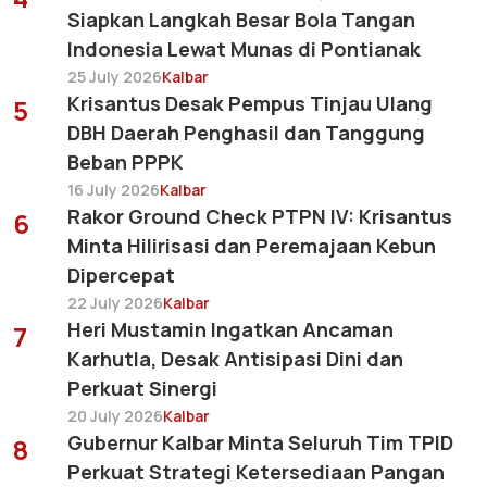
Siapkan Langkah Besar Bola Tangan
Indonesia Lewat Munas di Pontianak
25 July 2026
Kalbar
Krisantus Desak Pempus Tinjau Ulang
5
DBH Daerah Penghasil dan Tanggung
Beban PPPK
16 July 2026
Kalbar
Rakor Ground Check PTPN IV: Krisantus
6
Minta Hilirisasi dan Peremajaan Kebun
Dipercepat
22 July 2026
Kalbar
Heri Mustamin Ingatkan Ancaman
7
Karhutla, Desak Antisipasi Dini dan
Perkuat Sinergi
20 July 2026
Kalbar
Gubernur Kalbar Minta Seluruh Tim TPID
8
Perkuat Strategi Ketersediaan Pangan