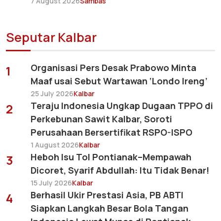
7 August 2026
Sambas
Seputar Kalbar
Organisasi Pers Desak Prabowo Minta
1
Maaf usai Sebut Wartawan ‘Londo Ireng’
25 July 2026
Kalbar
Teraju Indonesia Ungkap Dugaan TPPO di
2
Perkebunan Sawit Kalbar, Soroti
Perusahaan Bersertifikat RSPO-ISPO
1 August 2026
Kalbar
Heboh Isu Tol Pontianak–Mempawah
3
Dicoret, Syarif Abdullah: Itu Tidak Benar!
15 July 2026
Kalbar
Berhasil Ukir Prestasi Asia, PB ABTI
4
Siapkan Langkah Besar Bola Tangan