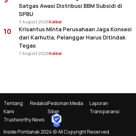
Satgas Awasi Distribusi BBM Subsidi di
SPBU
3 August 2026
Kalbar
Krisantus Minta Perusahaan Jaga Konsesi
10
dari Karhutla, Pelanggar Harus Ditindak
Tegas
7 August 2026
Kalbar
Tentang
Redaksi
Pedoman Media
Laporan
Kami
Siber
Transparansi
Trustworthy News
Inside Pontianak 2024 © All Copyright Reserved.