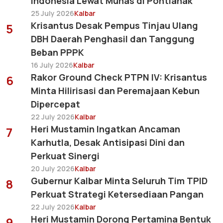
Indonesia Lewat Munas di Pontianak
25 July 2026
Kalbar
Krisantus Desak Pempus Tinjau Ulang
5
DBH Daerah Penghasil dan Tanggung
Beban PPPK
16 July 2026
Kalbar
Rakor Ground Check PTPN IV: Krisantus
6
Minta Hilirisasi dan Peremajaan Kebun
Dipercepat
22 July 2026
Kalbar
Heri Mustamin Ingatkan Ancaman
7
Karhutla, Desak Antisipasi Dini dan
Perkuat Sinergi
20 July 2026
Kalbar
Gubernur Kalbar Minta Seluruh Tim TPID
8
Perkuat Strategi Ketersediaan Pangan
22 July 2026
Kalbar
Heri Mustamin Dorong Pertamina Bentuk
9