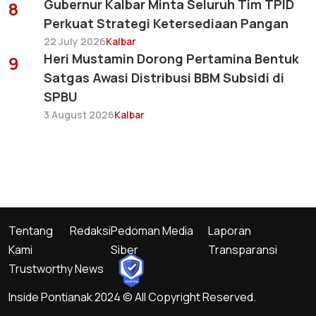
Gubernur Kalbar Minta Seluruh Tim TPID
8
Perkuat Strategi Ketersediaan Pangan
22 July 2026
Kalbar
Heri Mustamin Dorong Pertamina Bentuk
9
Satgas Awasi Distribusi BBM Subsidi di
SPBU
3 August 2026
Kalbar
Tentang
Redaksi
Pedoman Media
Laporan
Kami
Siber
Transparansi
Trustworthy News
Inside Pontianak 2024 © All Copyright Reserved.