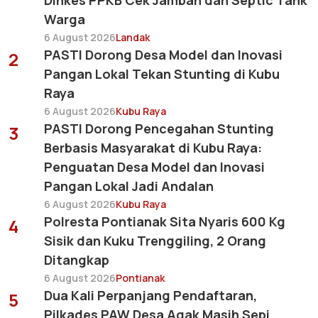
Dinkes PPKB Cek Jamban dan Septic Tank
Warga
6 August 2026
Landak
PASTI Dorong Desa Model dan Inovasi
2
Pangan Lokal Tekan Stunting di Kubu
Raya
6 August 2026
Kubu Raya
PASTI Dorong Pencegahan Stunting
3
Berbasis Masyarakat di Kubu Raya:
Penguatan Desa Model dan Inovasi
Pangan Lokal Jadi Andalan
6 August 2026
Kubu Raya
Polresta Pontianak Sita Nyaris 600 Kg
4
Sisik dan Kuku Trenggiling, 2 Orang
Ditangkap
6 August 2026
Pontianak
Dua Kali Perpanjang Pendaftaran,
5
Pilkades PAW Desa Agak Masih Sepi