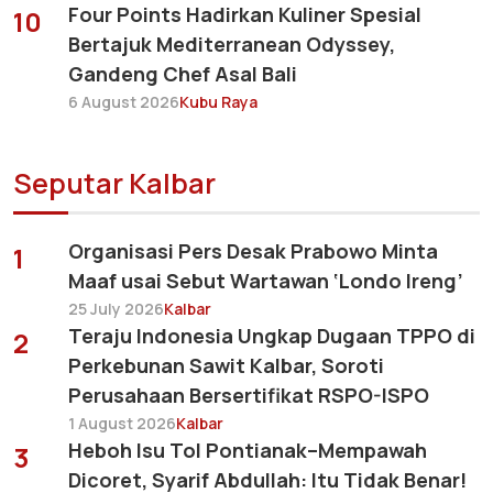
Four Points Hadirkan Kuliner Spesial
10
Bertajuk Mediterranean Odyssey,
Gandeng Chef Asal Bali
6 August 2026
Kubu Raya
Seputar Kalbar
Organisasi Pers Desak Prabowo Minta
1
Maaf usai Sebut Wartawan ‘Londo Ireng’
25 July 2026
Kalbar
Teraju Indonesia Ungkap Dugaan TPPO di
2
Perkebunan Sawit Kalbar, Soroti
Perusahaan Bersertifikat RSPO-ISPO
1 August 2026
Kalbar
Heboh Isu Tol Pontianak–Mempawah
3
Dicoret, Syarif Abdullah: Itu Tidak Benar!