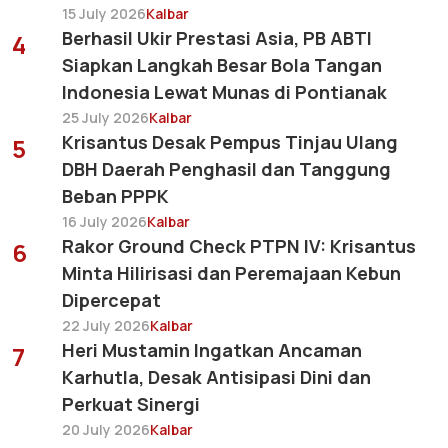
15 July 2026
Kalbar
Berhasil Ukir Prestasi Asia, PB ABTI
4
Siapkan Langkah Besar Bola Tangan
Indonesia Lewat Munas di Pontianak
25 July 2026
Kalbar
Krisantus Desak Pempus Tinjau Ulang
5
DBH Daerah Penghasil dan Tanggung
Beban PPPK
16 July 2026
Kalbar
Rakor Ground Check PTPN IV: Krisantus
6
Minta Hilirisasi dan Peremajaan Kebun
Dipercepat
22 July 2026
Kalbar
Heri Mustamin Ingatkan Ancaman
7
Karhutla, Desak Antisipasi Dini dan
Perkuat Sinergi
20 July 2026
Kalbar