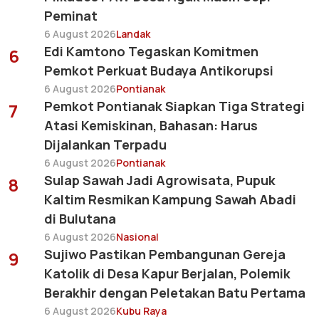
Peminat
6 August 2026
Landak
Edi Kamtono Tegaskan Komitmen
6
Pemkot Perkuat Budaya Antikorupsi
6 August 2026
Pontianak
Pemkot Pontianak Siapkan Tiga Strategi
7
Atasi Kemiskinan, Bahasan: Harus
Dijalankan Terpadu
6 August 2026
Pontianak
Sulap Sawah Jadi Agrowisata, Pupuk
8
Kaltim Resmikan Kampung Sawah Abadi
di Bulutana
6 August 2026
Nasional
Sujiwo Pastikan Pembangunan Gereja
9
Katolik di Desa Kapur Berjalan, Polemik
Berakhir dengan Peletakan Batu Pertama
6 August 2026
Kubu Raya