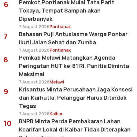
Pemkot Pontianak Mulai Tata Parit
6
Tokaya, Tempat Sampah akan
Diperbanyak
7 August 2026
Pontianak
Bahasan Puji Antusiasme Warga Ponbar
7
Ikuti Jalan Sehat dan Zumba
7 August 2026
Pontianak
Pemkab Melawi Matangkan Agenda
8
Peringatan HUT ke-81 RI, Panitia Diminta
Maksimal
7 August 2026
Melawi
Krisantus Minta Perusahaan Jaga Konsesi
9
dari Karhutla, Pelanggar Harus Ditindak
Tegas
7 August 2026
Kalbar
BNPB Minta Perda Pembakaran Lahan
10
Kearifan Lokal di Kalbar Tidak Diterapkan