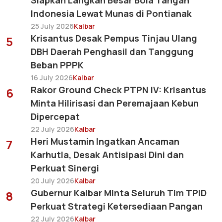
Siapkan Langkah Besar Bola Tangan
Indonesia Lewat Munas di Pontianak
25 July 2026
Kalbar
Krisantus Desak Pempus Tinjau Ulang
5
DBH Daerah Penghasil dan Tanggung
Beban PPPK
16 July 2026
Kalbar
Rakor Ground Check PTPN IV: Krisantus
6
Minta Hilirisasi dan Peremajaan Kebun
Dipercepat
22 July 2026
Kalbar
Heri Mustamin Ingatkan Ancaman
7
Karhutla, Desak Antisipasi Dini dan
Perkuat Sinergi
20 July 2026
Kalbar
Gubernur Kalbar Minta Seluruh Tim TPID
8
Perkuat Strategi Ketersediaan Pangan
22 July 2026
Kalbar