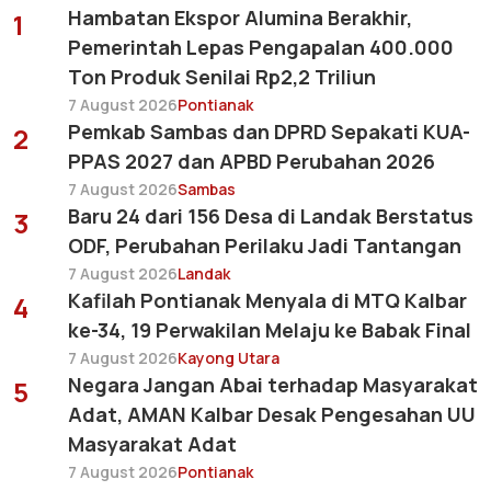
Hambatan Ekspor Alumina Berakhir,
1
Pemerintah Lepas Pengapalan 400.000
Ton Produk Senilai Rp2,2 Triliun
7 August 2026
Pontianak
Pemkab Sambas dan DPRD Sepakati KUA-
2
PPAS 2027 dan APBD Perubahan 2026
7 August 2026
Sambas
Baru 24 dari 156 Desa di Landak Berstatus
3
ODF, Perubahan Perilaku Jadi Tantangan
7 August 2026
Landak
Kafilah Pontianak Menyala di MTQ Kalbar
4
ke-34, 19 Perwakilan Melaju ke Babak Final
7 August 2026
Kayong Utara
Negara Jangan Abai terhadap Masyarakat
5
Adat, AMAN Kalbar Desak Pengesahan UU
Masyarakat Adat
7 August 2026
Pontianak