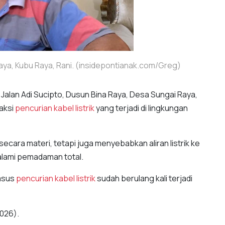
aya, Kubu Raya, Rani. (insidepontianak.com/Greg)
 Jalan Adi Sucipto, Dusun Bina Raya, Desa Sungai Raya,
aksi
pencurian kabel listrik
yang terjadi di lingkungan
ecara materi, tetapi juga menyebabkan aliran listrik ke
lami pemadaman total.
asus
pencurian kabel listrik
sudah berulang kali terjadi
2026).