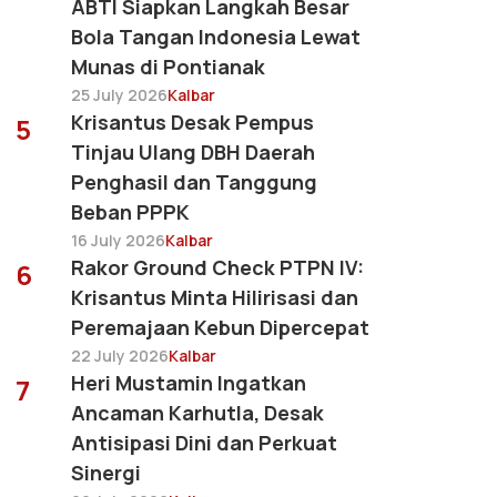
ABTI Siapkan Langkah Besar
Bola Tangan Indonesia Lewat
Munas di Pontianak
25 July 2026
Kalbar
Krisantus Desak Pempus
5
Tinjau Ulang DBH Daerah
Penghasil dan Tanggung
Beban PPPK
16 July 2026
Kalbar
Rakor Ground Check PTPN IV:
6
Krisantus Minta Hilirisasi dan
Peremajaan Kebun Dipercepat
22 July 2026
Kalbar
Heri Mustamin Ingatkan
7
Ancaman Karhutla, Desak
Antisipasi Dini dan Perkuat
Sinergi