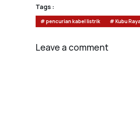
Tags :
# pencurian kabel listrik
# Kubu Ray
Leave a comment