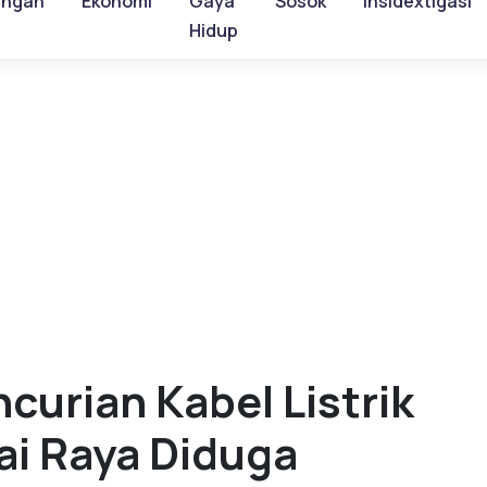
ungan
Ekonomi
Gaya
Sosok
Insidextigasi
Hidup
curian Kabel Listrik
ai Raya Diduga