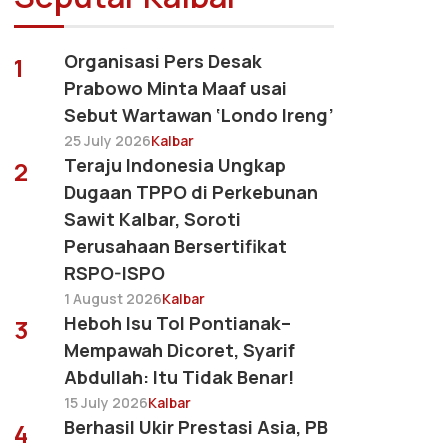
Organisasi Pers Desak
1
Prabowo Minta Maaf usai
Sebut Wartawan ‘Londo Ireng’
25 July 2026
Kalbar
Teraju Indonesia Ungkap
2
Dugaan TPPO di Perkebunan
Sawit Kalbar, Soroti
Perusahaan Bersertifikat
RSPO-ISPO
1 August 2026
Kalbar
Heboh Isu Tol Pontianak–
3
Mempawah Dicoret, Syarif
Abdullah: Itu Tidak Benar!
15 July 2026
Kalbar
Berhasil Ukir Prestasi Asia, PB
4