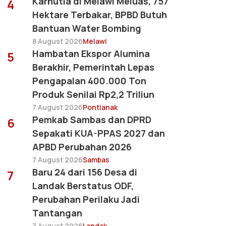
Karhutla di Melawi Meluas, 757
4
Hektare Terbakar, BPBD Butuh
Bantuan Water Bombing
8 August 2026
Melawi
Hambatan Ekspor Alumina
5
Berakhir, Pemerintah Lepas
Pengapalan 400.000 Ton
Produk Senilai Rp2,2 Triliun
7 August 2026
Pontianak
Pemkab Sambas dan DPRD
6
Sepakati KUA-PPAS 2027 dan
APBD Perubahan 2026
7 August 2026
Sambas
Baru 24 dari 156 Desa di
7
Landak Berstatus ODF,
Perubahan Perilaku Jadi
Tantangan
7 August 2026
Landak