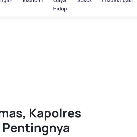
ungan
Ekonomi
Gaya
Sosok
Insidextigasi
Hidup
lmas, Kapolres
 Pentingnya