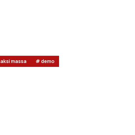
 aksi massa
# demo