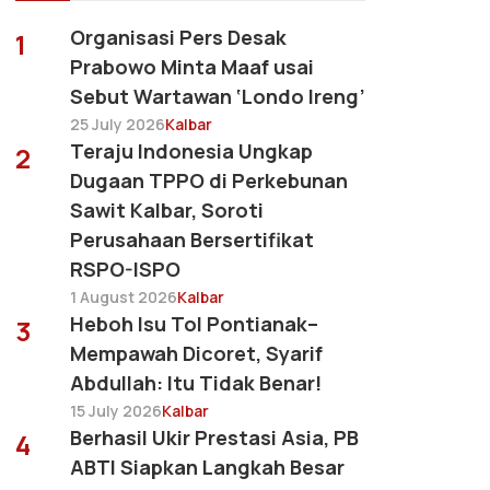
Organisasi Pers Desak
1
Prabowo Minta Maaf usai
Sebut Wartawan ‘Londo Ireng’
25 July 2026
Kalbar
Teraju Indonesia Ungkap
2
Dugaan TPPO di Perkebunan
Sawit Kalbar, Soroti
Perusahaan Bersertifikat
RSPO-ISPO
1 August 2026
Kalbar
Heboh Isu Tol Pontianak–
3
Mempawah Dicoret, Syarif
Abdullah: Itu Tidak Benar!
15 July 2026
Kalbar
Berhasil Ukir Prestasi Asia, PB
4
ABTI Siapkan Langkah Besar