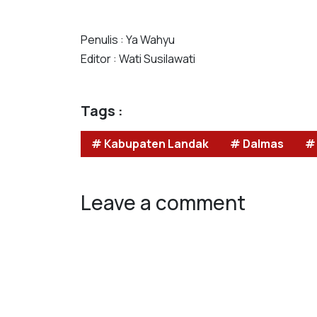
Penulis : Ya Wahyu
Editor : Wati Susilawati
Tags :
# Kabupaten Landak
# Dalmas
#
Leave a comment