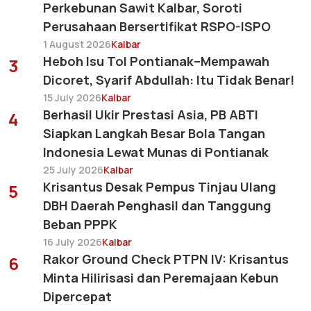
Perkebunan Sawit Kalbar, Soroti
Perusahaan Bersertifikat RSPO-ISPO
1 August 2026
Kalbar
Heboh Isu Tol Pontianak–Mempawah
3
Dicoret, Syarif Abdullah: Itu Tidak Benar!
15 July 2026
Kalbar
Berhasil Ukir Prestasi Asia, PB ABTI
4
Siapkan Langkah Besar Bola Tangan
Indonesia Lewat Munas di Pontianak
25 July 2026
Kalbar
Krisantus Desak Pempus Tinjau Ulang
5
DBH Daerah Penghasil dan Tanggung
Beban PPPK
16 July 2026
Kalbar
Rakor Ground Check PTPN IV: Krisantus
6
Minta Hilirisasi dan Peremajaan Kebun
Dipercepat