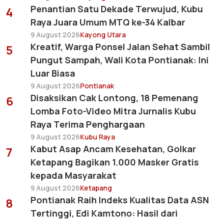
Penantian Satu Dekade Terwujud, Kubu
4
Raya Juara Umum MTQ ke-34 Kalbar
9 August 2026
Kayong Utara
Kreatif, Warga Ponsel Jalan Sehat Sambil
5
Pungut Sampah, Wali Kota Pontianak: Ini
Luar Biasa
9 August 2026
Pontianak
Disaksikan Cak Lontong, 18 Pemenang
6
Lomba Foto-Video Mitra Jurnalis Kubu
Raya Terima Penghargaan
9 August 2026
Kubu Raya
Kabut Asap Ancam Kesehatan, Golkar
7
Ketapang Bagikan 1.000 Masker Gratis
kepada Masyarakat
9 August 2026
Ketapang
Pontianak Raih Indeks Kualitas Data ASN
8
Tertinggi, Edi Kamtono: Hasil dari