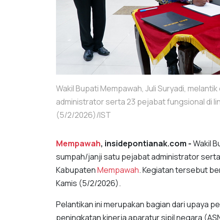
Wakil Bupati Mempawah, Juli Suryadi, melanti
administrator serta 23 pejabat fungsional d
(5/2/2026)/IST
Mempawah
, insidepontianak.com -
Wakil B
sumpah/janji satu pejabat administrator serta
Kabupaten
Mempawah
. Kegiatan tersebut be
Kamis (5/2/2026).
Pelantikan ini merupakan bagian dari upaya p
peningkatan kinerja aparatur sipil negara (