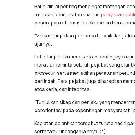
Hal ini dinilai penting mengingat tantangan p
tuntutan peningkatan kualitas
pelayanan publ
penerapan reformasi birokrasi dan transformas
“Marilah tunjukkan performa terbaik dan jadi
ujarnya.
Lebih lanjut, Juli menekankan pentingnya akunt
moral. Ia meminta seluruh pejabat yang dilant
prosedur, serta menjadikan peraturan peru
bertindak. Para pejabat juga diharapkan mampu
etos kerja, dan integritas.
“Tunjukkan sikap dan perilaku yang mencermink
berorientasi pada kepentingan masyarakat,”
Kegiatan pelantikan tersebut turut dihadiri p
serta tamu undangan lainnya. (*)