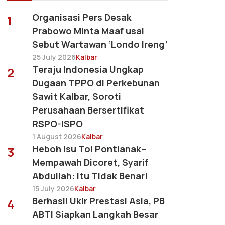
Organisasi Pers Desak
1
Prabowo Minta Maaf usai
Sebut Wartawan ‘Londo Ireng’
25 July 2026
Kalbar
Teraju Indonesia Ungkap
2
Dugaan TPPO di Perkebunan
Sawit Kalbar, Soroti
Perusahaan Bersertifikat
RSPO-ISPO
1 August 2026
Kalbar
Heboh Isu Tol Pontianak–
3
Mempawah Dicoret, Syarif
Abdullah: Itu Tidak Benar!
15 July 2026
Kalbar
Berhasil Ukir Prestasi Asia, PB
4
ABTI Siapkan Langkah Besar