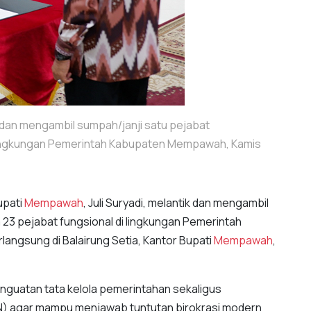
k dan mengambil sumpah/janji satu pejabat
i lingkungan Pemerintah Kabupaten Mempawah, Kamis
upati
Mempawah
, Juli Suryadi, melantik dan mengambil
 23 pejabat fungsional di lingkungan Pemerintah
rlangsung di Balairung Setia, Kantor Bupati
Mempawah
,
enguatan tata kelola pemerintahan sekaligus
ASN) agar mampu menjawab tuntutan birokrasi modern