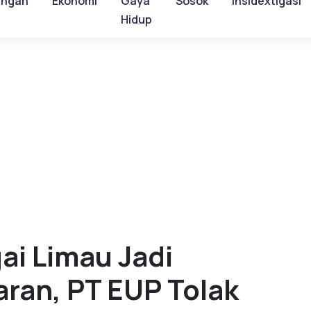
ungan
Ekonomi
Gaya
Sosok
Insidextigasi
Hidup
i Limau Jadi
ran, PT EUP Tolak