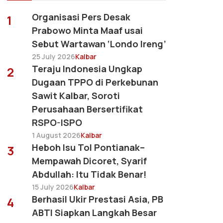
Organisasi Pers Desak
1
Prabowo Minta Maaf usai
Sebut Wartawan ‘Londo Ireng’
25 July 2026
Kalbar
Teraju Indonesia Ungkap
2
Dugaan TPPO di Perkebunan
Sawit Kalbar, Soroti
Perusahaan Bersertifikat
RSPO-ISPO
1 August 2026
Kalbar
Heboh Isu Tol Pontianak–
3
Mempawah Dicoret, Syarif
Abdullah: Itu Tidak Benar!
15 July 2026
Kalbar
Berhasil Ukir Prestasi Asia, PB
4
ABTI Siapkan Langkah Besar