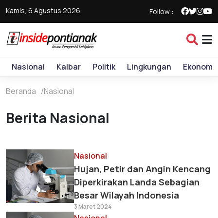
Kamis, 6 Agustus 2026
Follow :
Nasional
Kalbar
Politik
Lingkungan
Ekonomi
Beranda
Nasional
Berita Nasional
Nasional
Hujan, Petir dan Angin Kencang
Diperkirakan Landa Sebagian
Besar Wilayah Indonesia
3 Maret 2024