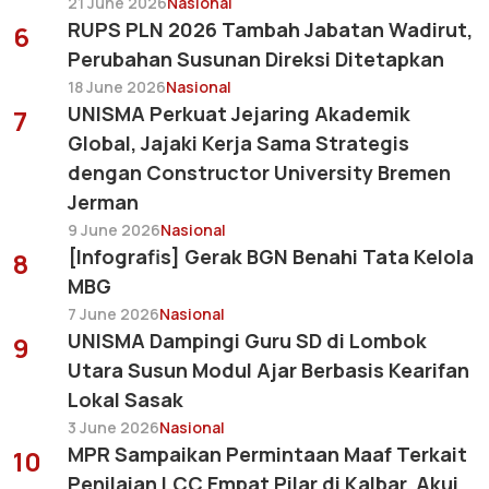
21 June 2026
Nasional
RUPS PLN 2026 Tambah Jabatan Wadirut,
6
Perubahan Susunan Direksi Ditetapkan
18 June 2026
Nasional
UNISMA Perkuat Jejaring Akademik
7
Global, Jajaki Kerja Sama Strategis
dengan Constructor University Bremen
Jerman
9 June 2026
Nasional
[Infografis] Gerak BGN Benahi Tata Kelola
8
MBG
7 June 2026
Nasional
UNISMA Dampingi Guru SD di Lombok
9
Utara Susun Modul Ajar Berbasis Kearifan
Lokal Sasak
3 June 2026
Nasional
MPR Sampaikan Permintaan Maaf Terkait
10
Penilaian LCC Empat Pilar di Kalbar, Akui