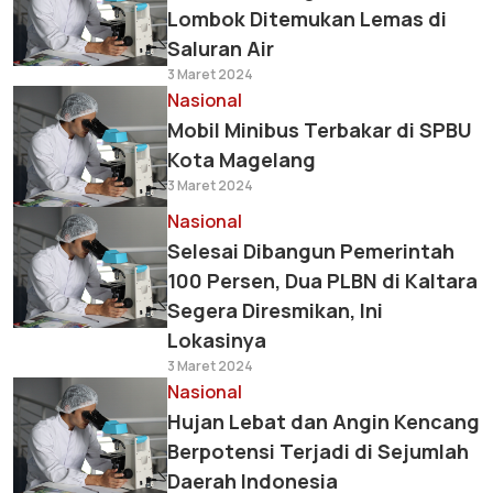
Lombok Ditemukan Lemas di
Saluran Air
3 Maret 2024
Nasional
Mobil Minibus Terbakar di SPBU
Kota Magelang
3 Maret 2024
Nasional
Selesai Dibangun Pemerintah
100 Persen, Dua PLBN di Kaltara
Segera Diresmikan, Ini
Lokasinya
3 Maret 2024
Nasional
Hujan Lebat dan Angin Kencang
Berpotensi Terjadi di Sejumlah
Daerah Indonesia