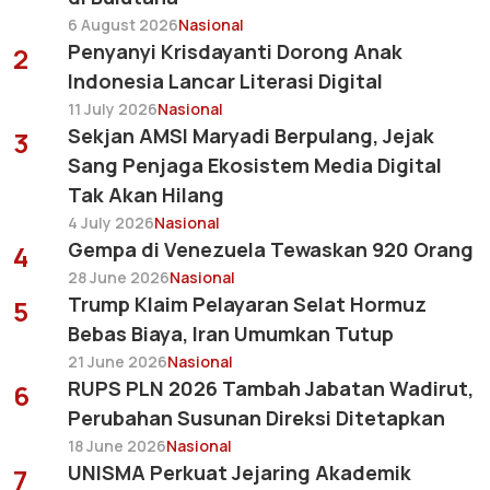
6 August 2026
Nasional
Penyanyi Krisdayanti Dorong Anak
2
Indonesia Lancar Literasi Digital
11 July 2026
Nasional
Sekjan AMSI Maryadi Berpulang, Jejak
3
Sang Penjaga Ekosistem Media Digital
Tak Akan Hilang
4 July 2026
Nasional
Gempa di Venezuela Tewaskan 920 Orang
4
28 June 2026
Nasional
Trump Klaim Pelayaran Selat Hormuz
5
Bebas Biaya, Iran Umumkan Tutup
21 June 2026
Nasional
RUPS PLN 2026 Tambah Jabatan Wadirut,
6
Perubahan Susunan Direksi Ditetapkan
18 June 2026
Nasional
UNISMA Perkuat Jejaring Akademik
7