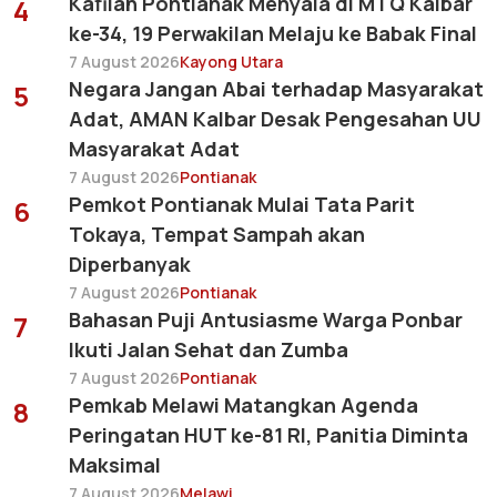
Kafilah Pontianak Menyala di MTQ Kalbar
4
ke-34, 19 Perwakilan Melaju ke Babak Final
7 August 2026
Kayong Utara
Negara Jangan Abai terhadap Masyarakat
5
Adat, AMAN Kalbar Desak Pengesahan UU
Masyarakat Adat
7 August 2026
Pontianak
Pemkot Pontianak Mulai Tata Parit
6
Tokaya, Tempat Sampah akan
Diperbanyak
7 August 2026
Pontianak
Bahasan Puji Antusiasme Warga Ponbar
7
Ikuti Jalan Sehat dan Zumba
7 August 2026
Pontianak
Pemkab Melawi Matangkan Agenda
8
Peringatan HUT ke-81 RI, Panitia Diminta
Maksimal
7 August 2026
Melawi