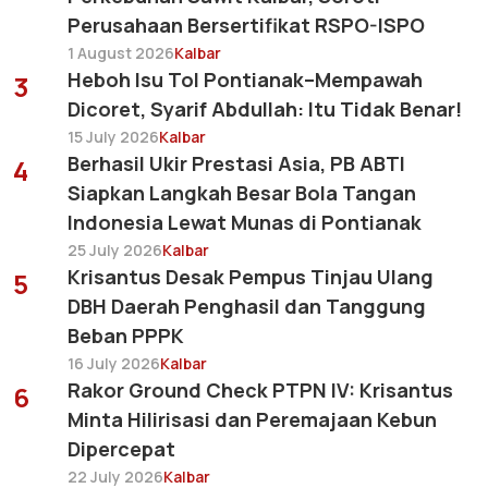
Perusahaan Bersertifikat RSPO-ISPO
1 August 2026
Kalbar
Heboh Isu Tol Pontianak–Mempawah
3
Dicoret, Syarif Abdullah: Itu Tidak Benar!
15 July 2026
Kalbar
Berhasil Ukir Prestasi Asia, PB ABTI
4
Siapkan Langkah Besar Bola Tangan
Indonesia Lewat Munas di Pontianak
25 July 2026
Kalbar
Krisantus Desak Pempus Tinjau Ulang
5
DBH Daerah Penghasil dan Tanggung
Beban PPPK
16 July 2026
Kalbar
Rakor Ground Check PTPN IV: Krisantus
6
Minta Hilirisasi dan Peremajaan Kebun
Dipercepat
22 July 2026
Kalbar