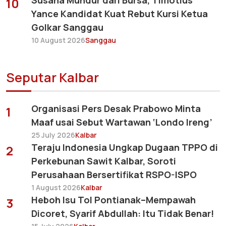
Susana Mundur dari Bursa, Timotius
10
Yance Kandidat Kuat Rebut Kursi Ketua
Golkar Sanggau
10 August 2026
Sanggau
Seputar Kalbar
Organisasi Pers Desak Prabowo Minta
1
Maaf usai Sebut Wartawan ‘Londo Ireng’
25 July 2026
Kalbar
Teraju Indonesia Ungkap Dugaan TPPO di
2
Perkebunan Sawit Kalbar, Soroti
Perusahaan Bersertifikat RSPO-ISPO
1 August 2026
Kalbar
Heboh Isu Tol Pontianak–Mempawah
3
Dicoret, Syarif Abdullah: Itu Tidak Benar!