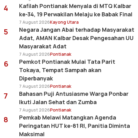
Kafilah Pontianak Menyala di MTQ Kalbar
4
ke-34, 19 Perwakilan Melaju ke Babak Final
7 August 2026
Kayong Utara
Negara Jangan Abai terhadap Masyarakat
5
Adat, AMAN Kalbar Desak Pengesahan UU
Masyarakat Adat
7 August 2026
Pontianak
Pemkot Pontianak Mulai Tata Parit
6
Tokaya, Tempat Sampah akan
Diperbanyak
7 August 2026
Pontianak
Bahasan Puji Antusiasme Warga Ponbar
7
Ikuti Jalan Sehat dan Zumba
7 August 2026
Pontianak
Pemkab Melawi Matangkan Agenda
8
Peringatan HUT ke-81 RI, Panitia Diminta
Maksimal