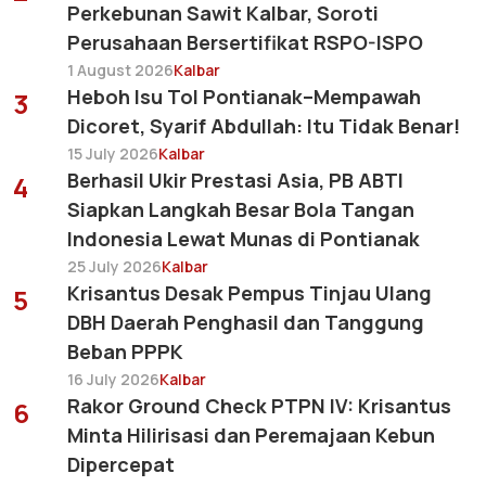
Perkebunan Sawit Kalbar, Soroti
Perusahaan Bersertifikat RSPO-ISPO
1 August 2026
Kalbar
Heboh Isu Tol Pontianak–Mempawah
3
Dicoret, Syarif Abdullah: Itu Tidak Benar!
15 July 2026
Kalbar
Berhasil Ukir Prestasi Asia, PB ABTI
4
Siapkan Langkah Besar Bola Tangan
Indonesia Lewat Munas di Pontianak
25 July 2026
Kalbar
Krisantus Desak Pempus Tinjau Ulang
5
DBH Daerah Penghasil dan Tanggung
Beban PPPK
16 July 2026
Kalbar
Rakor Ground Check PTPN IV: Krisantus
6
Minta Hilirisasi dan Peremajaan Kebun
Dipercepat