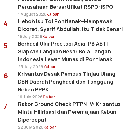
Perusahaan Bersertifikat RSPO-ISPO
1 August 2026
Kalbar
Heboh Isu Tol Pontianak–Mempawah
4
Dicoret, Syarif Abdullah: Itu Tidak Benar!
15 July 2026
Kalbar
Berhasil Ukir Prestasi Asia, PB ABTI
5
Siapkan Langkah Besar Bola Tangan
Indonesia Lewat Munas di Pontianak
25 July 2026
Kalbar
Krisantus Desak Pempus Tinjau Ulang
6
DBH Daerah Penghasil dan Tanggung
Beban PPPK
16 July 2026
Kalbar
Rakor Ground Check PTPN IV: Krisantus
7
Minta Hilirisasi dan Peremajaan Kebun
Dipercepat
22 July 2026
Kalbar