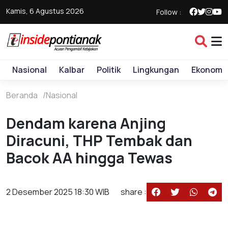
Kamis, 6 Agustus 2026
Follow :
Nasional
Kalbar
Politik
Lingkungan
Ekonomi
Beranda
Nasional
Dendam karena Anjing
Diracuni, THP Tembak dan
Bacok AA hingga Tewas
2 Desember 2025 18:30 WIB
share :