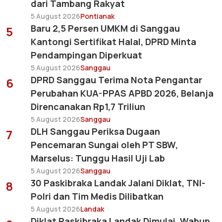
dari Tambang Rakyat
5 August 2026
Pontianak
Baru 2,5 Persen UMKM di Sanggau
5
Kantongi Sertifikat Halal, DPRD Minta
Pendampingan Diperkuat
5 August 2026
Sanggau
DPRD Sanggau Terima Nota Pengantar
6
Perubahan KUA-PPAS APBD 2026, Belanja
Direncanakan Rp1,7 Triliun
5 August 2026
Sanggau
DLH Sanggau Periksa Dugaan
7
Pencemaran Sungai oleh PT SBW,
Marselus: Tunggu Hasil Uji Lab
5 August 2026
Sanggau
30 Paskibraka Landak Jalani Diklat, TNI-
8
Polri dan Tim Medis Dilibatkan
5 August 2026
Landak
Diklat Paskibraka Landak Dimulai, Wabup