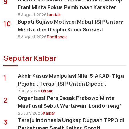
9
Erani Minta Fokus Pembinaan Karakter
5 August 2026
Landak
Bupati Sujiwo Motivasi Maba FISIP Untan:
10
Mental dan Disiplin Kunci Sukses!
5 August 2026
Pontianak
Seputar Kalbar
Akhir Kasus Manipulasi Nilai SIAKAD: Tiga
1
Pejabat Teras FISIP Untan Dipecat
7 July 2026
Kalbar
Organisasi Pers Desak Prabowo Minta
2
Maaf usai Sebut Wartawan ‘Londo Ireng’
25 July 2026
Kalbar
Teraju Indonesia Ungkap Dugaan TPPO di
3
Perkebunan Sawit Kalbar, Soroti