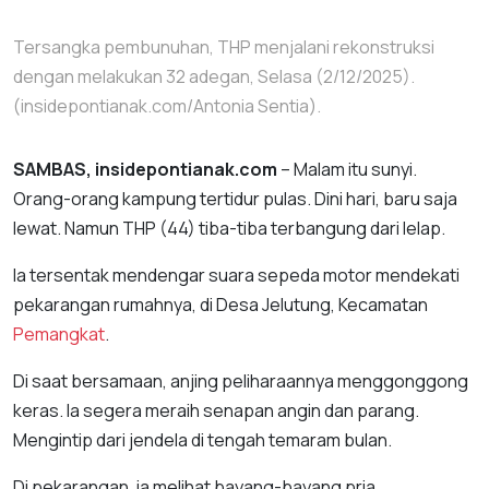
Tersangka pembunuhan, THP menjalani rekonstruksi
dengan melakukan 32 adegan, Selasa (2/12/2025).
(insidepontianak.com/Antonia Sentia).
SAMBAS, insidepontianak.com
– Malam itu sunyi.
Orang-orang kampung tertidur pulas. Dini hari, baru saja
lewat. Namun THP (44) tiba-tiba terbangung dari lelap.
Ia tersentak mendengar suara sepeda motor mendekati
pekarangan rumahnya, di Desa Jelutung, Kecamatan
Pemangkat
.
Di saat bersamaan, anjing peliharaannya menggonggong
keras. Ia segera meraih senapan angin dan parang.
Mengintip dari jendela di tengah temaram bulan.
Di pekarangan, ia melihat bayang-bayang pria