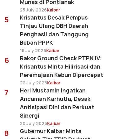
Munas di Pontianak
25 July 2026
Kalbar
Krisantus Desak Pempus
5
Tinjau Ulang DBH Daerah
Penghasil dan Tanggung
Beban PPPK
16 July 2026
Kalbar
Rakor Ground Check PTPN IV:
6
Krisantus Minta Hilirisasi dan
Peremajaan Kebun Dipercepat
22 July 2026
Kalbar
Heri Mustamin Ingatkan
7
Ancaman Karhutla, Desak
Antisipasi Dini dan Perkuat
Sinergi
20 July 2026
Kalbar
Gubernur Kalbar Minta
8