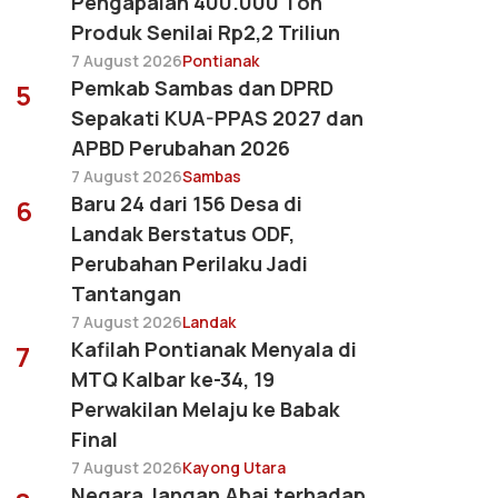
Pengapalan 400.000 Ton
Produk Senilai Rp2,2 Triliun
7 August 2026
Pontianak
Pemkab Sambas dan DPRD
5
Sepakati KUA-PPAS 2027 dan
APBD Perubahan 2026
7 August 2026
Sambas
Baru 24 dari 156 Desa di
6
Landak Berstatus ODF,
Perubahan Perilaku Jadi
Tantangan
7 August 2026
Landak
Kafilah Pontianak Menyala di
7
MTQ Kalbar ke-34, 19
Perwakilan Melaju ke Babak
Final
7 August 2026
Kayong Utara
Negara Jangan Abai terhadap