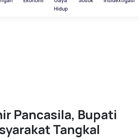
ungan
Ekonomi
Gaya
Sosok
Insidextigasi
Hidup
hir Pancasila, Bupati
syarakat Tangkal