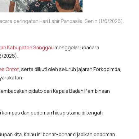
ra peringatan Hari Lahir Pancasila, Senin (1/6/2026).
tah Kabupaten Sanggau
menggelar upacara
6/2026).
es Ontot
, serta diikuti oleh seluruh jajaran Forkopimda,
yarakatan.
embacakan pidato dari Kepala Badan Pembinaan
di kompas dan pedoman hidup utama di tengah
upan kita. Kalau ini benar-benar dijadikan pedoman