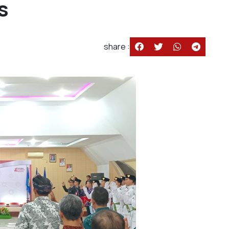
s
share :