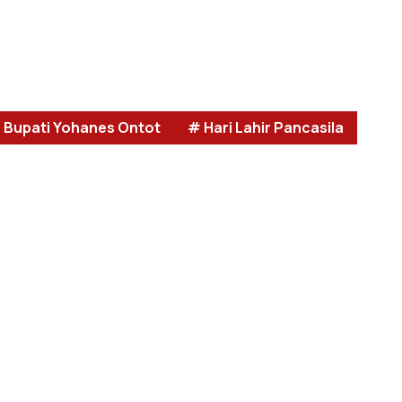
 Bupati Yohanes Ontot
# Hari Lahir Pancasila