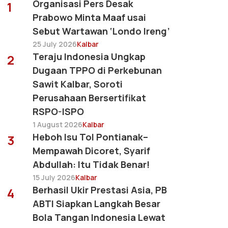
Organisasi Pers Desak
1
Prabowo Minta Maaf usai
Sebut Wartawan ‘Londo Ireng’
25 July 2026
Kalbar
Teraju Indonesia Ungkap
2
Dugaan TPPO di Perkebunan
Sawit Kalbar, Soroti
Perusahaan Bersertifikat
RSPO-ISPO
1 August 2026
Kalbar
Heboh Isu Tol Pontianak–
3
Mempawah Dicoret, Syarif
Abdullah: Itu Tidak Benar!
15 July 2026
Kalbar
Berhasil Ukir Prestasi Asia, PB
4
ABTI Siapkan Langkah Besar
Bola Tangan Indonesia Lewat