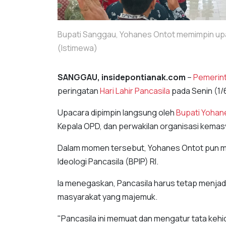
Bupati Sanggau, Yohanes Ontot memimpin upaca
(Istimewa)
SANGGAU, insidepontianak.com
–
Pemerin
peringatan
Hari Lahir Pancasila
pada Senin (1/
Upacara dipimpin langsung oleh
Bupati Yohan
Kepala OPD, dan perwakilan organisasi kemas
Dalam momen tersebut, Yohanes Ontot pun m
Ideologi Pancasila (BPIP) RI.
Ia menegaskan, Pancasila harus tetap menja
masyarakat yang majemuk.
"Pancasila ini memuat dan mengatur tata kehid