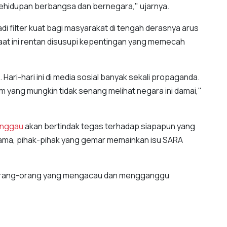
 kehidupan berbangsa dan bernegara," ujarnya.
jadi filter kuat bagi masyarakat di tengah derasnya arus
l saat ini rentan disusupi kepentingan yang memecah
 Hari-hari ini di media sosial banyak sekali propaganda.
um yang mungkin tidak senang melihat negara ini damai,"
anggau
akan bertindak tegas terhadap siapapun yang
ma, pihak-pihak yang gemar memainkan isu SARA
si orang-orang yang mengacau dan mengganggu