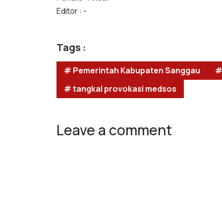
Editor : -
Tags :
# Pemerintah Kabupaten Sanggau
#
# tangkal provokasi medsos
Leave a comment