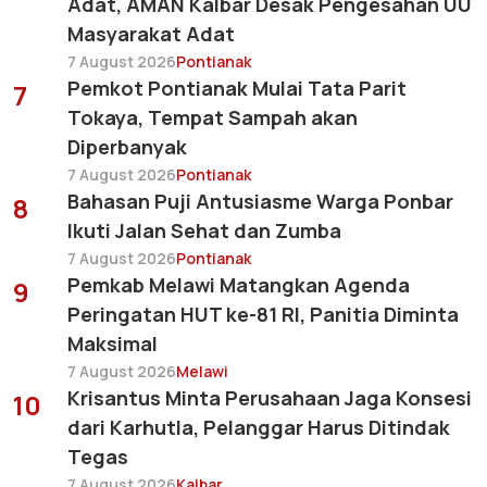
Adat, AMAN Kalbar Desak Pengesahan UU
Masyarakat Adat
7 August 2026
Pontianak
Pemkot Pontianak Mulai Tata Parit
7
Tokaya, Tempat Sampah akan
Diperbanyak
7 August 2026
Pontianak
Bahasan Puji Antusiasme Warga Ponbar
8
Ikuti Jalan Sehat dan Zumba
7 August 2026
Pontianak
Pemkab Melawi Matangkan Agenda
9
Peringatan HUT ke-81 RI, Panitia Diminta
Maksimal
7 August 2026
Melawi
Krisantus Minta Perusahaan Jaga Konsesi
10
dari Karhutla, Pelanggar Harus Ditindak
Tegas
7 August 2026
Kalbar