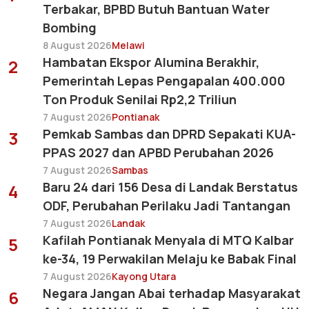
Terbakar, BPBD Butuh Bantuan Water
Bombing
8 August 2026
Melawi
Hambatan Ekspor Alumina Berakhir,
2
Pemerintah Lepas Pengapalan 400.000
Ton Produk Senilai Rp2,2 Triliun
7 August 2026
Pontianak
Pemkab Sambas dan DPRD Sepakati KUA-
3
PPAS 2027 dan APBD Perubahan 2026
7 August 2026
Sambas
Baru 24 dari 156 Desa di Landak Berstatus
4
ODF, Perubahan Perilaku Jadi Tantangan
7 August 2026
Landak
Kafilah Pontianak Menyala di MTQ Kalbar
5
ke-34, 19 Perwakilan Melaju ke Babak Final
7 August 2026
Kayong Utara
Negara Jangan Abai terhadap Masyarakat
6