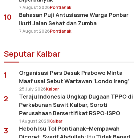
7 August 2026
Pontianak
Bahasan Puji Antusiasme Warga Ponbar
10
Ikuti Jalan Sehat dan Zumba
7 August 2026
Pontianak
Seputar Kalbar
Organisasi Pers Desak Prabowo Minta
1
Maaf usai Sebut Wartawan ‘Londo Ireng’
25 July 2026
Kalbar
Teraju Indonesia Ungkap Dugaan TPPO di
2
Perkebunan Sawit Kalbar, Soroti
Perusahaan Bersertifikat RSPO-ISPO
1 August 2026
Kalbar
Heboh Isu Tol Pontianak–Mempawah
3
Dicoret, Syarif Abdullah: Itu Tidak Benar!