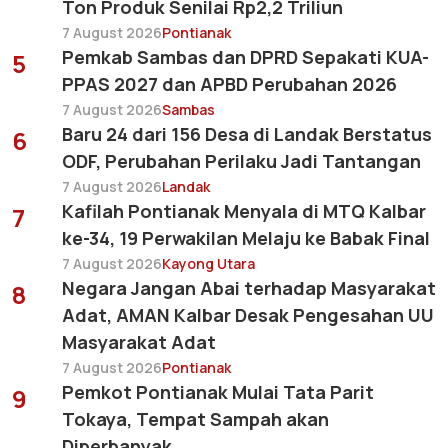
Ton Produk Senilai Rp2,2 Triliun
7 August 2026
Pontianak
Pemkab Sambas dan DPRD Sepakati KUA-
5
PPAS 2027 dan APBD Perubahan 2026
7 August 2026
Sambas
Baru 24 dari 156 Desa di Landak Berstatus
6
ODF, Perubahan Perilaku Jadi Tantangan
7 August 2026
Landak
Kafilah Pontianak Menyala di MTQ Kalbar
7
ke-34, 19 Perwakilan Melaju ke Babak Final
7 August 2026
Kayong Utara
Negara Jangan Abai terhadap Masyarakat
8
Adat, AMAN Kalbar Desak Pengesahan UU
Masyarakat Adat
7 August 2026
Pontianak
Pemkot Pontianak Mulai Tata Parit
9
Tokaya, Tempat Sampah akan
Diperbanyak