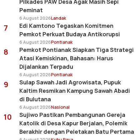
Pilkades PAW Desa Agak Masih Sepi
Peminat
6 August 2026
Landak
Edi Kamtono Tegaskan Komitmen
7
Pemkot Perkuat Budaya Antikorupsi
6 August 2026
Pontianak
Pemkot Pontianak Siapkan Tiga Strategi
8
Atasi Kemiskinan, Bahasan: Harus
Dijalankan Terpadu
6 August 2026
Pontianak
Sulap Sawah Jadi Agrowisata, Pupuk
9
Kaltim Resmikan Kampung Sawah Abadi
di Bulutana
6 August 2026
Nasional
Sujiwo Pastikan Pembangunan Gereja
10
Katolik di Desa Kapur Berjalan, Polemik
Berakhir dengan Peletakan Batu Pertama
6 August 2026
Kubu Raya