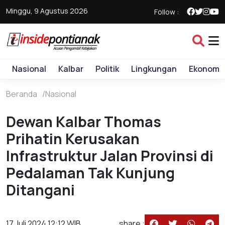
Minggu, 9 Agustus 2026
Follow :
Nasional
Kalbar
Politik
Lingkungan
Ekonomi
Beranda
Nasional
Dewan Kalbar Thomas
Prihatin Kerusakan
Infrastruktur Jalan Provinsi di
Pedalaman Tak Kunjung
Ditangani
17 Juli 2024 12:12 WIB
share :