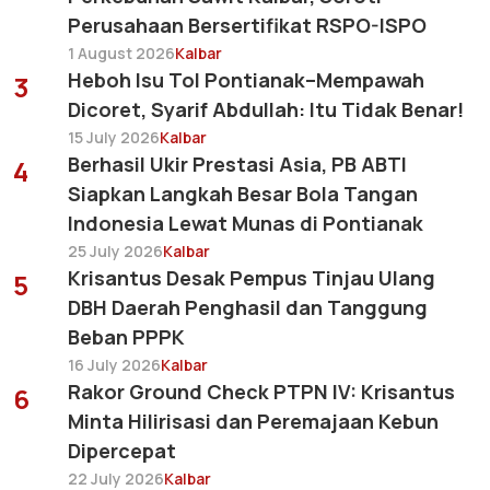
Perusahaan Bersertifikat RSPO-ISPO
1 August 2026
Kalbar
Heboh Isu Tol Pontianak–Mempawah
3
Dicoret, Syarif Abdullah: Itu Tidak Benar!
15 July 2026
Kalbar
Berhasil Ukir Prestasi Asia, PB ABTI
4
Siapkan Langkah Besar Bola Tangan
Indonesia Lewat Munas di Pontianak
25 July 2026
Kalbar
Krisantus Desak Pempus Tinjau Ulang
5
DBH Daerah Penghasil dan Tanggung
Beban PPPK
16 July 2026
Kalbar
Rakor Ground Check PTPN IV: Krisantus
6
Minta Hilirisasi dan Peremajaan Kebun
Dipercepat
22 July 2026
Kalbar