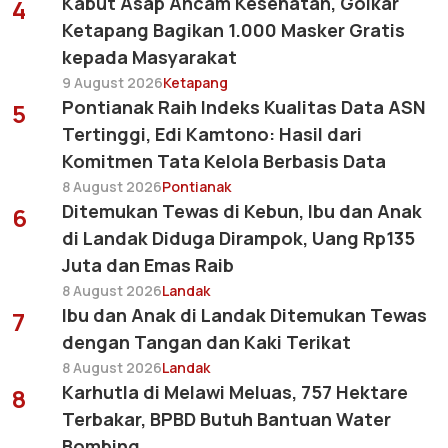
Kabut Asap Ancam Kesehatan, Golkar
4
Ketapang Bagikan 1.000 Masker Gratis
kepada Masyarakat
9 August 2026
Ketapang
Pontianak Raih Indeks Kualitas Data ASN
5
Tertinggi, Edi Kamtono: Hasil dari
Komitmen Tata Kelola Berbasis Data
8 August 2026
Pontianak
Ditemukan Tewas di Kebun, Ibu dan Anak
6
di Landak Diduga Dirampok, Uang Rp135
Juta dan Emas Raib
8 August 2026
Landak
Ibu dan Anak di Landak Ditemukan Tewas
7
dengan Tangan dan Kaki Terikat
8 August 2026
Landak
Karhutla di Melawi Meluas, 757 Hektare
8
Terbakar, BPBD Butuh Bantuan Water
Bombing