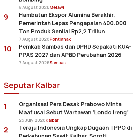
8 August 2026
Melawi
Hambatan Ekspor Alumina Berakhir,
9
Pemerintah Lepas Pengapalan 400.000
Ton Produk Senilai Rp2,2 Triliun
7 August 2026
Pontianak
Pemkab Sambas dan DPRD Sepakati KUA-
10
PPAS 2027 dan APBD Perubahan 2026
7 August 2026
Sambas
Seputar Kalbar
Organisasi Pers Desak Prabowo Minta
1
Maaf usai Sebut Wartawan ‘Londo Ireng’
25 July 2026
Kalbar
Teraju Indonesia Ungkap Dugaan TPPO di
2
Perkebunan Sawit Kalbar, Soroti