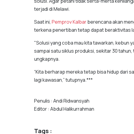
solusi. Agar petani tidak serta-merta kehila
terjadi di Melawi.
Saat ini,
Pemprov Kalbar
berencana akan meng
terkena penertiban tetap dapat beraktivitas 
"Solusi yang coba mau kita tawarkan, kebun ya
sampai satu siklus produksi, sekitar 30 tahun,
ungkapnya.
“Kita berharap mereka tetap bisa hidup dari s
lagi kawasan,” tutupnya.***
Penulis : Andi Ridwansyah
Editor : Abdul Halikurrahman
Tags :