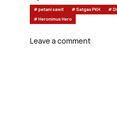
# petani sawit
# Satgas PKH
# D
# Heronimus Hero
Leave a comment