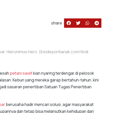
share :
ar, Hieronimus Hero. (Insidepontianak.com/Andi
resah
petani sawit
kian nyaring terdengar di pelosok
ralasan. Kebun yang mereka garap bertahun-tahun, kini
njadi sasaran penertiban Satuan Tugas Penertiban
bar
berusaha hadir mencari solusi, agar masyarakat
upannya dan tetap bisa melanjutkan kehidupan dari