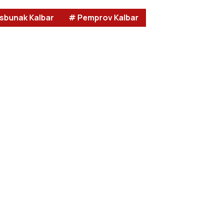
isbunak Kalbar
# Pemprov Kalbar