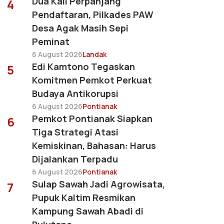
Dua Kali Perpanjang
4
Pendaftaran, Pilkades PAW
Desa Agak Masih Sepi
Peminat
6 August 2026
Landak
Edi Kamtono Tegaskan
5
Komitmen Pemkot Perkuat
Budaya Antikorupsi
6 August 2026
Pontianak
Pemkot Pontianak Siapkan
6
Tiga Strategi Atasi
Kemiskinan, Bahasan: Harus
Dijalankan Terpadu
6 August 2026
Pontianak
Sulap Sawah Jadi Agrowisata,
7
Pupuk Kaltim Resmikan
Kampung Sawah Abadi di