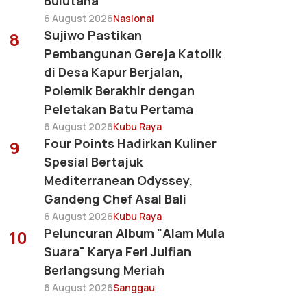
Bulutana
6 August 2026
Nasional
Sujiwo Pastikan
8
Pembangunan Gereja Katolik
di Desa Kapur Berjalan,
Polemik Berakhir dengan
Peletakan Batu Pertama
6 August 2026
Kubu Raya
Four Points Hadirkan Kuliner
9
Spesial Bertajuk
Mediterranean Odyssey,
Gandeng Chef Asal Bali
6 August 2026
Kubu Raya
Peluncuran Album "Alam Mula
10
Suara" Karya Feri Julfian
Berlangsung Meriah
6 August 2026
Sanggau