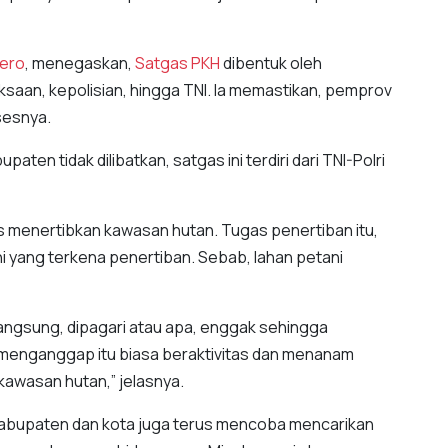
ero
, menegaskan,
Satgas PKH
dibentuk oleh
saan, kepolisian, hingga TNI. Ia memastikan, pemprov
sesnya.
ten tidak dilibatkan, satgas ini terdiri dari TNI-Polri
 menertibkan kawasan hutan. Tugas penertiban itu,
 yang terkena penertiban. Sebab, lahan petani
 langsung, dipagari atau apa, enggak sehingga
t menganggap itu biasa beraktivitas dan menanam
kawasan hutan,” jelasnya.
bupaten dan kota juga terus mencoba mencarikan