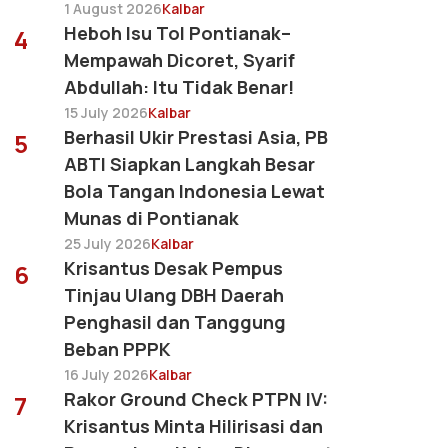
1 August 2026
Kalbar
Heboh Isu Tol Pontianak–
4
Mempawah Dicoret, Syarif
Abdullah: Itu Tidak Benar!
15 July 2026
Kalbar
Berhasil Ukir Prestasi Asia, PB
5
ABTI Siapkan Langkah Besar
Bola Tangan Indonesia Lewat
Munas di Pontianak
25 July 2026
Kalbar
Krisantus Desak Pempus
6
Tinjau Ulang DBH Daerah
Penghasil dan Tanggung
Beban PPPK
16 July 2026
Kalbar
Rakor Ground Check PTPN IV:
7
Krisantus Minta Hilirisasi dan