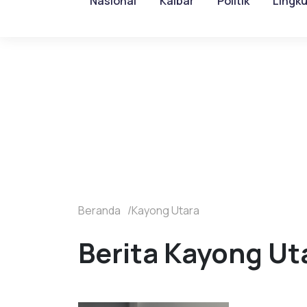
Nasional
Kalbar
Politik
Lingk
Beranda
Kayong Utara
Berita Kayong Ut