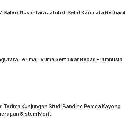
Sabuk Nusantara Jatuh di Selat Karimata Berhasil
Utara Terima Terima Sertifikat Bebas Frambusia
s
 Terima Kunjungan Studi Banding Pemda Kayong
nerapan Sistem Merit