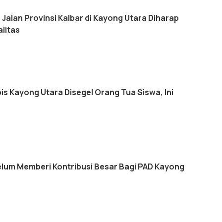
alan Provinsi Kalbar di Kayong Utara Diharap
litas
s Kayong Utara Disegel Orang Tua Siswa, Ini
elum Memberi Kontribusi Besar Bagi PAD Kayong