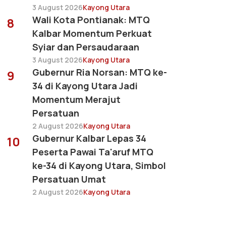
3 August 2026
Kayong Utara
Wali Kota Pontianak: MTQ
8
Kalbar Momentum Perkuat
Syiar dan Persaudaraan
3 August 2026
Kayong Utara
Gubernur Ria Norsan: MTQ ke-
9
34 di Kayong Utara Jadi
Momentum Merajut
Persatuan
2 August 2026
Kayong Utara
Gubernur Kalbar Lepas 34
10
Peserta Pawai Ta'aruf MTQ
ke-34 di Kayong Utara, Simbol
Persatuan Umat
2 August 2026
Kayong Utara