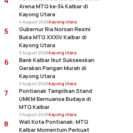
4
Arena MTQ ke-34 Kalbar di
Kayong Utara
4 August 2026
Kayong Utara
Gubernur Ria Norsan Resmi
5
Buka MTQ XXXIV Kalbar di
Kayong Utara
3 August 2026
Kayong Utara
Bank Kalbar Ikut Sukseeskan
6
Gerakan Pangan Murah di
Kayong Utara
3 August 2026
Kayong Utara
Pontianak Tampilkan Stand
7
UMKM Bernuansa Budaya di
MTQ Kalbar
3 August 2026
Kayong Utara
Wali Kota Pontianak: MTQ
8
Kalbar Momentum Perkuat