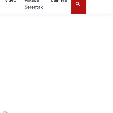
Video
Pilkada
Lainnya
Serentak