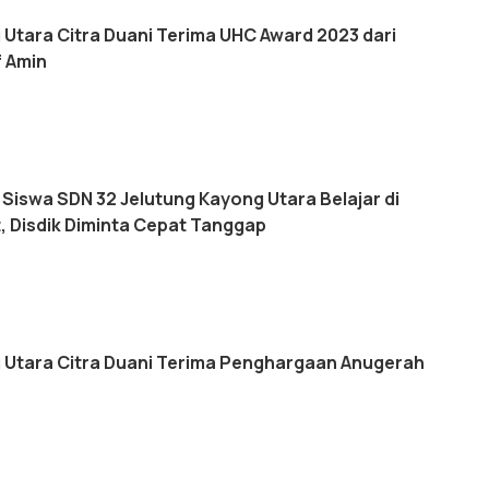
 Utara Citra Duani Terima UHC Award 2023 dari
 Amin
Siswa SDN 32 Jelutung Kayong Utara Belajar di
, Disdik Diminta Cepat Tanggap
 Utara Citra Duani Terima Penghargaan Anugerah