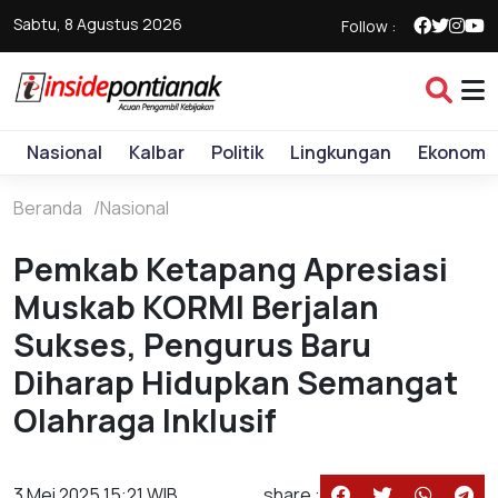
Sabtu, 8 Agustus 2026
Follow :
Nasional
Kalbar
Politik
Lingkungan
Ekonomi
Beranda
Nasional
Pemkab Ketapang Apresiasi
Muskab KORMI Berjalan
Sukses, Pengurus Baru
Diharap Hidupkan Semangat
Olahraga Inklusif
3 Mei 2025 15:21 WIB
share :