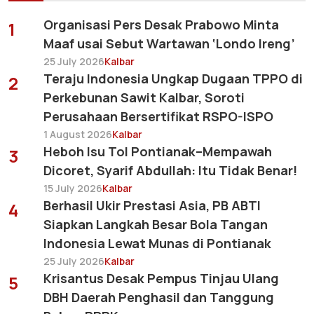
Organisasi Pers Desak Prabowo Minta
1
Maaf usai Sebut Wartawan ‘Londo Ireng’
25 July 2026
Kalbar
Teraju Indonesia Ungkap Dugaan TPPO di
2
Perkebunan Sawit Kalbar, Soroti
Perusahaan Bersertifikat RSPO-ISPO
1 August 2026
Kalbar
Heboh Isu Tol Pontianak–Mempawah
3
Dicoret, Syarif Abdullah: Itu Tidak Benar!
15 July 2026
Kalbar
Berhasil Ukir Prestasi Asia, PB ABTI
4
Siapkan Langkah Besar Bola Tangan
Indonesia Lewat Munas di Pontianak
25 July 2026
Kalbar
Krisantus Desak Pempus Tinjau Ulang
5
DBH Daerah Penghasil dan Tanggung