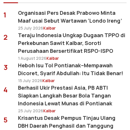
Organisasi Pers Desak Prabowo Minta
1
Maaf usai Sebut Wartawan ‘Londo Ireng’
25 July 2026
Kalbar
Teraju Indonesia Ungkap Dugaan TPPO di
2
Perkebunan Sawit Kalbar, Soroti
Perusahaan Bersertifikat RSPO-ISPO
1 August 2026
Kalbar
Heboh Isu Tol Pontianak–Mempawah
3
Dicoret, Syarif Abdullah: Itu Tidak Benar!
15 July 2026
Kalbar
Berhasil Ukir Prestasi Asia, PB ABTI
4
Siapkan Langkah Besar Bola Tangan
Indonesia Lewat Munas di Pontianak
25 July 2026
Kalbar
Krisantus Desak Pempus Tinjau Ulang
5
DBH Daerah Penghasil dan Tanggung