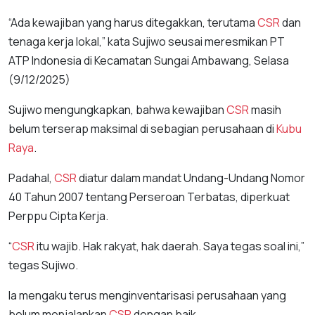
“Ada kewajiban yang harus ditegakkan, terutama
CSR
dan
tenaga kerja lokal,” kata Sujiwo seusai meresmikan PT
ATP Indonesia di Kecamatan Sungai Ambawang, Selasa
(9/12/2025)
Sujiwo mengungkapkan, bahwa kewajiban
CSR
masih
belum terserap maksimal di sebagian perusahaan di
Kubu
Raya
.
Padahal,
CSR
diatur dalam mandat Undang-Undang Nomor
40 Tahun 2007 tentang Perseroan Terbatas, diperkuat
Perppu Cipta Kerja.
“
CSR
itu wajib. Hak rakyat, hak daerah. Saya tegas soal ini,”
tegas Sujiwo.
Ia mengaku terus menginventarisasi perusahaan yang
belum menjalankan
CSR
dengan baik.