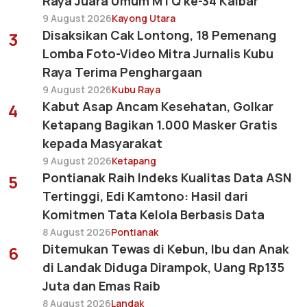
Raya Juara Umum MTQ ke-34 Kalbar
9 August 2026
Kayong Utara
Disaksikan Cak Lontong, 18 Pemenang
3
Lomba Foto-Video Mitra Jurnalis Kubu
Raya Terima Penghargaan
9 August 2026
Kubu Raya
Kabut Asap Ancam Kesehatan, Golkar
4
Ketapang Bagikan 1.000 Masker Gratis
kepada Masyarakat
9 August 2026
Ketapang
Pontianak Raih Indeks Kualitas Data ASN
5
Tertinggi, Edi Kamtono: Hasil dari
Komitmen Tata Kelola Berbasis Data
8 August 2026
Pontianak
Ditemukan Tewas di Kebun, Ibu dan Anak
6
di Landak Diduga Dirampok, Uang Rp135
Juta dan Emas Raib
8 August 2026
Landak