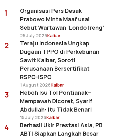
Organisasi Pers Desak
1
Prabowo Minta Maaf usai
Sebut Wartawan ‘Londo Ireng’
25 July 2026
Kalbar
Teraju Indonesia Ungkap
2
Dugaan TPPO di Perkebunan
Sawit Kalbar, Soroti
Perusahaan Bersertifikat
RSPO-ISPO
1 August 2026
Kalbar
Heboh Isu Tol Pontianak–
3
Mempawah Dicoret, Syarif
Abdullah: Itu Tidak Benar!
15 July 2026
Kalbar
Berhasil Ukir Prestasi Asia, PB
4
ABTI Siapkan Langkah Besar