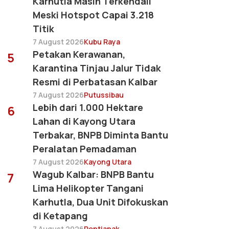
Karhutla Masih Terkendali
Meski Hotspot Capai 3.218
Titik
7 August 2026
Kubu Raya
Petakan Kerawanan,
5
Karantina Tinjau Jalur Tidak
Resmi di Perbatasan Kalbar
7 August 2026
Putussibau
Lebih dari 1.000 Hektare
6
Lahan di Kayong Utara
Terbakar, BNPB Diminta Bantu
Peralatan Pemadaman
7 August 2026
Kayong Utara
Wagub Kalbar: BNPB Bantu
7
Lima Helikopter Tangani
Karhutla, Dua Unit Difokuskan
di Ketapang
7 August 2026
Pontianak