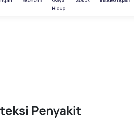
ungan
Ekonomi
Gaya
Sosok
Insidextigasi
Hidup
teksi Penyakit
i