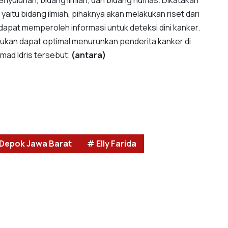
enyuluhan, bidang ilmiah, dan bidang humas. Dikatakan
aitu bidang ilmiah, pihaknya akan melakukan riset dari
dapat memperoleh informasi untuk deteksi dini kanker.
ukan dapat optimal menurunkan penderita kanker di
mad Idris tersebut.
(antara)
 Depok Jawa Barat
# Elly Farida