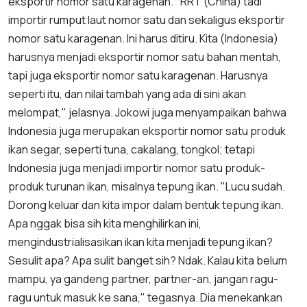
eksportir nomor satu karagenan. "RRT (China) tadi
importir rumput laut nomor satu dan sekaligus eksportir
nomor satu karagenan. Ini harus ditiru. Kita (Indonesia)
harusnya menjadi eksportir nomor satu bahan mentah,
tapi juga eksportir nomor satu karagenan. Harusnya
seperti itu, dan nilai tambah yang ada di sini akan
melompat," jelasnya. Jokowi juga menyampaikan bahwa
Indonesia juga merupakan eksportir nomor satu produk
ikan segar, seperti tuna, cakalang, tongkol; tetapi
Indonesia juga menjadi importir nomor satu produk-
produk turunan ikan, misalnya tepung ikan. "Lucu sudah.
Dorong keluar dan kita impor dalam bentuk tepung ikan.
Apa nggak bisa sih kita menghilirkan ini,
mengindustrialisasikan ikan kita menjadi tepung ikan?
Sesulit apa? Apa sulit banget sih? Ndak. Kalau kita belum
mampu, ya gandeng partner, partner-an, jangan ragu-
ragu untuk masuk ke sana," tegasnya. Dia menekankan