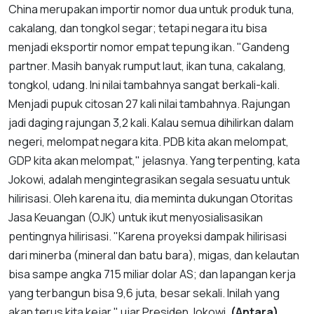
China merupakan importir nomor dua untuk produk tuna,
cakalang, dan tongkol segar; tetapi negara itu bisa
menjadi eksportir nomor empat tepung ikan. "Gandeng
partner. Masih banyak rumput laut, ikan tuna, cakalang,
tongkol, udang. Ini nilai tambahnya sangat berkali-kali.
Menjadi pupuk citosan 27 kali nilai tambahnya. Rajungan
jadi daging rajungan 3,2 kali. Kalau semua dihilirkan dalam
negeri, melompat negara kita. PDB kita akan melompat,
GDP kita akan melompat," jelasnya. Yang terpenting, kata
Jokowi, adalah mengintegrasikan segala sesuatu untuk
hilirisasi. Oleh karena itu, dia meminta dukungan Otoritas
Jasa Keuangan (OJK) untuk ikut menyosialisasikan
pentingnya hilirisasi. "Karena proyeksi dampak hilirisasi
dari minerba (mineral dan batu bara), migas, dan kelautan
bisa sampe angka 715 miliar dolar AS; dan lapangan kerja
yang terbangun bisa 9,6 juta, besar sekali. Inilah yang
akan terus kita kejar," ujar Presiden Jokowi.
(Antara)