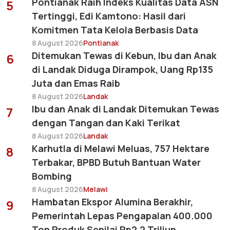
Pontianak Raih Indeks Kualitas Data ASN
5
Tertinggi, Edi Kamtono: Hasil dari
Komitmen Tata Kelola Berbasis Data
8 August 2026
Pontianak
Ditemukan Tewas di Kebun, Ibu dan Anak
6
di Landak Diduga Dirampok, Uang Rp135
Juta dan Emas Raib
8 August 2026
Landak
Ibu dan Anak di Landak Ditemukan Tewas
7
dengan Tangan dan Kaki Terikat
8 August 2026
Landak
Karhutla di Melawi Meluas, 757 Hektare
8
Terbakar, BPBD Butuh Bantuan Water
Bombing
8 August 2026
Melawi
Hambatan Ekspor Alumina Berakhir,
9
Pemerintah Lepas Pengapalan 400.000
Ton Produk Senilai Rp2,2 Triliun