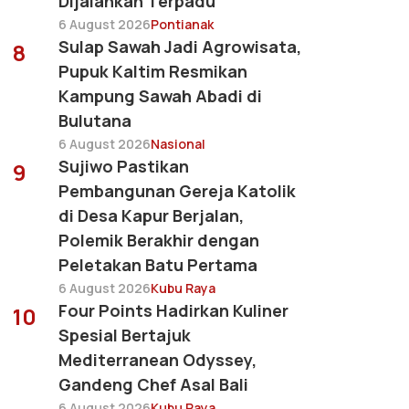
Dijalankan Terpadu
6 August 2026
Pontianak
Sulap Sawah Jadi Agrowisata,
8
Pupuk Kaltim Resmikan
Kampung Sawah Abadi di
Bulutana
6 August 2026
Nasional
Sujiwo Pastikan
9
Pembangunan Gereja Katolik
di Desa Kapur Berjalan,
Polemik Berakhir dengan
Peletakan Batu Pertama
6 August 2026
Kubu Raya
Four Points Hadirkan Kuliner
10
Spesial Bertajuk
Mediterranean Odyssey,
Gandeng Chef Asal Bali
6 August 2026
Kubu Raya