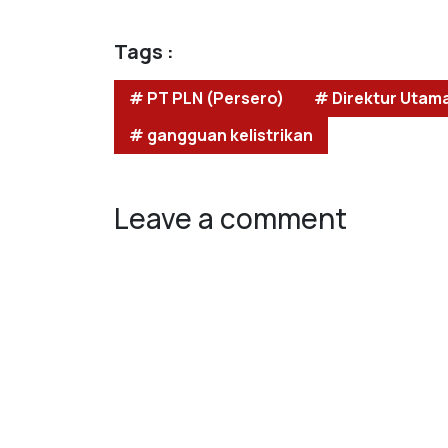
Tags :
# PT PLN (Persero)
# Direktur Utam
# gangguan kelistrikan
Leave a comment