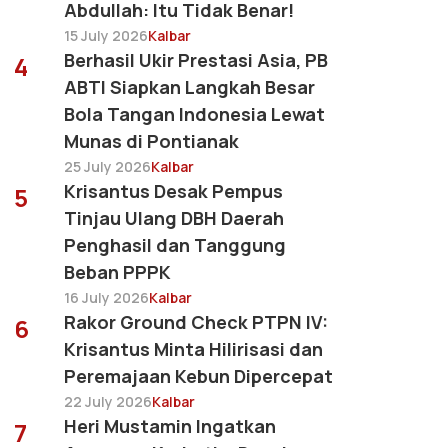
Abdullah: Itu Tidak Benar!
15 July 2026
Kalbar
Berhasil Ukir Prestasi Asia, PB
4
ABTI Siapkan Langkah Besar
Bola Tangan Indonesia Lewat
Munas di Pontianak
25 July 2026
Kalbar
Krisantus Desak Pempus
5
Tinjau Ulang DBH Daerah
Penghasil dan Tanggung
Beban PPPK
16 July 2026
Kalbar
Rakor Ground Check PTPN IV:
6
Krisantus Minta Hilirisasi dan
Peremajaan Kebun Dipercepat
22 July 2026
Kalbar
Heri Mustamin Ingatkan
7