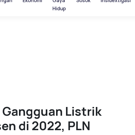
ungan
Ekonomi
Gaya
Sosok
Insidextigasi
Hidup
 Gangguan Listrik
sen di 2022, PLN