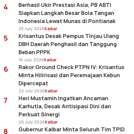
Berhasil Ukir Prestasi Asia, PB ABTI
4
Siapkan Langkah Besar Bola Tangan
Indonesia Lewat Munas di Pontianak
25 July 2026
Kalbar
Krisantus Desak Pempus Tinjau Ulang
5
DBH Daerah Penghasil dan Tanggung
Beban PPPK
16 July 2026
Kalbar
Rakor Ground Check PTPN IV: Krisantus
6
Minta Hilirisasi dan Peremajaan Kebun
Dipercepat
22 July 2026
Kalbar
Heri Mustamin Ingatkan Ancaman
7
Karhutla, Desak Antisipasi Dini dan
Perkuat Sinergi
20 July 2026
Kalbar
Gubernur Kalbar Minta Seluruh Tim TPID
8