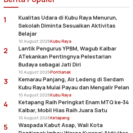
Kualitas Udara di Kubu Raya Menurun,
1
Sekolah Diminta Sesuaikan Aktivitas
Belajar
10 August 2026
Kubu Raya
Lantik Pengurus YPBM, Wagub Kalbar
2
ATekankan Pentingnya Pelestarian
Budaya sebagai Jati Diri
10 August 2026
Pontianak
Kemarau Panjang, Air Ledeng di Serdam
3
Kubu Raya Mulai Payau dan Mengalir Pelan
10 August 2026
Kubu Raya
Ketapang Raih Peringkat Enam MTQ ke-34
4
Kalbar, Mobil Hias Raih Juara Satu
10 August 2026
Ketapang
Waspada Kabut Asap, Wali Kota
5
Pontianak Imbau Warga Kurangi Aktivitas