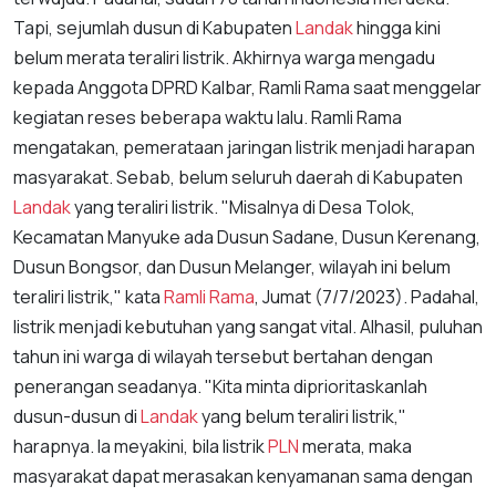
Tapi, sejumlah dusun di Kabupaten
Landak
hingga kini
belum merata teraliri listrik. Akhirnya warga mengadu
kepada Anggota DPRD Kalbar, Ramli Rama saat menggelar
kegiatan reses beberapa waktu lalu. Ramli Rama
mengatakan, pemerataan jaringan listrik menjadi harapan
masyarakat. Sebab, belum seluruh daerah di Kabupaten
Landak
yang teraliri listrik. "Misalnya di Desa Tolok,
Kecamatan Manyuke ada Dusun Sadane, Dusun Kerenang,
Dusun Bongsor, dan Dusun Melanger, wilayah ini belum
teraliri listrik," kata
Ramli Rama
, Jumat (7/7/2023). Padahal,
listrik menjadi kebutuhan yang sangat vital. Alhasil, puluhan
tahun ini warga di wilayah tersebut bertahan dengan
penerangan seadanya. "Kita minta diprioritaskanlah
dusun-dusun di
Landak
yang belum teraliri listrik,"
harapnya. Ia meyakini, bila listrik
PLN
merata, maka
masyarakat dapat merasakan kenyamanan sama dengan