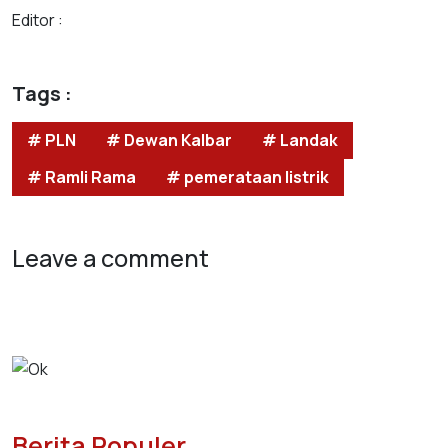
Editor :
Tags :
# PLN
# Dewan Kalbar
# Landak
# Ramli Rama
# pemerataan listrik
Leave a comment
Berita Populer