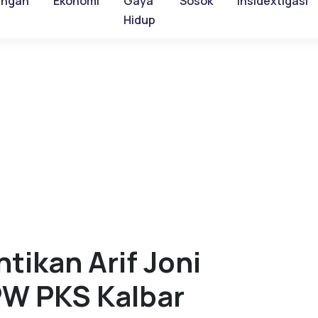
ungan
Ekonomi
Gaya
Sosok
Insidextigasi
Hidup
tikan Arif Joni
PW PKS Kalbar