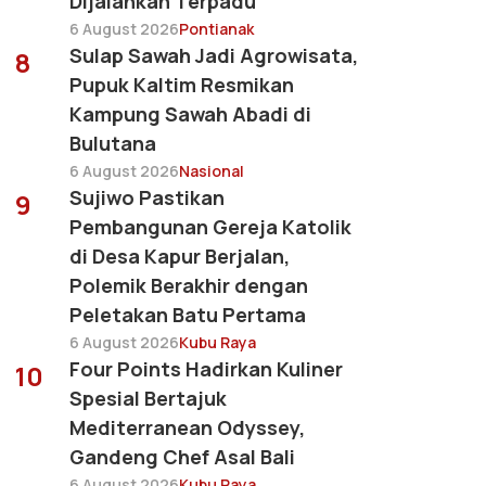
Dijalankan Terpadu
6 August 2026
Pontianak
Sulap Sawah Jadi Agrowisata,
8
Pupuk Kaltim Resmikan
Kampung Sawah Abadi di
Bulutana
6 August 2026
Nasional
Sujiwo Pastikan
9
Pembangunan Gereja Katolik
di Desa Kapur Berjalan,
Polemik Berakhir dengan
Peletakan Batu Pertama
6 August 2026
Kubu Raya
Four Points Hadirkan Kuliner
10
Spesial Bertajuk
Mediterranean Odyssey,
Gandeng Chef Asal Bali
6 August 2026
Kubu Raya