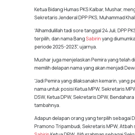
Ketua Bidang Humas PKS Kalbar, Mushar, meng
Sekretaris Jenderal DPP PKS, Muhammad Khali
“Alhamdulillah tadi sore tanggal 24 Juli, 
terpilih, dan nama Bang
Sabirin
yang diumumka
periode 2025-2023”, ujarnya.
Mushar juga menjelaskan Pemira yang telah dil
memilih delapan nama yang akan menjadi Dewa
“Jadi Pemira yang dilaksanakn kemarin, yang 
nama untuk posisi Ketua MPW, Sekretaris MPW
DSW, Ketua DPW, Sekretaris DPW, Bendahara D
tambahnya.
Adapun delapan orang yang terpilih sebagai D
Pramono Tripambudi, Sekretaris MPW, Atbah 
Sabirin
Ketua DPW, Alifurrahman sebagai Sekr