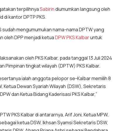
atakan terpilihnya
Sabirin
diumumkan langsung oleh
d di kantor DPTP PKS.
DPP PKS sudah mengumumukan nama-nama DPTW yang
n oleh DPP menjadi ketua
DPW PKS Kalbar
untuk
aksanakan oleh PKS Kalbar, pada tanggal 13 Juli 2024
n Pimpinan tingkat wilayah (DPTW) PKS Kalbar.
pesertanya ialah anggota pelopor se-Kalbar memilih 8
, Ketua Dewan Syariah Wilayah (DSW), Sekretaris
PW dan Ketua Bidang Kaderisasi PKS Kalbar,”
PTW PKS Kalbar di antararnya, Arif Joni, Ketua MPW,
sebagai ketua DSW, Ikhsan Syamsi Sekretaris DSW,
etaris DPW, Abang Priana Ashri sebagai Bendahara