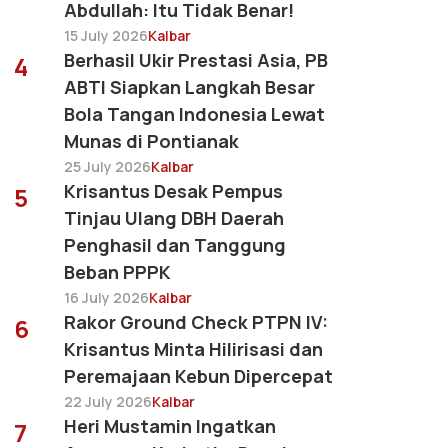
Abdullah: Itu Tidak Benar!
15 July 2026
Kalbar
Berhasil Ukir Prestasi Asia, PB
4
ABTI Siapkan Langkah Besar
Bola Tangan Indonesia Lewat
Munas di Pontianak
25 July 2026
Kalbar
Krisantus Desak Pempus
5
Tinjau Ulang DBH Daerah
Penghasil dan Tanggung
Beban PPPK
16 July 2026
Kalbar
Rakor Ground Check PTPN IV:
6
Krisantus Minta Hilirisasi dan
Peremajaan Kebun Dipercepat
22 July 2026
Kalbar
Heri Mustamin Ingatkan
7