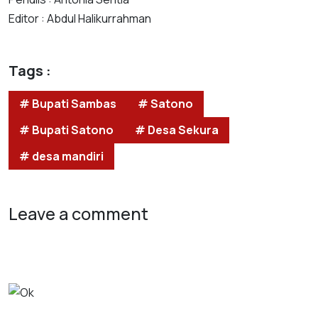
Editor : Abdul Halikurrahman
Tags :
# Bupati Sambas
# Satono
# Bupati Satono
# Desa Sekura
# desa mandiri
Leave a comment