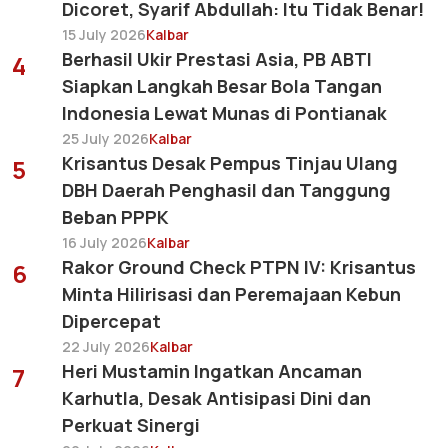
Dicoret, Syarif Abdullah: Itu Tidak Benar!
15 July 2026
Kalbar
Berhasil Ukir Prestasi Asia, PB ABTI
4
Siapkan Langkah Besar Bola Tangan
Indonesia Lewat Munas di Pontianak
25 July 2026
Kalbar
Krisantus Desak Pempus Tinjau Ulang
5
DBH Daerah Penghasil dan Tanggung
Beban PPPK
16 July 2026
Kalbar
Rakor Ground Check PTPN IV: Krisantus
6
Minta Hilirisasi dan Peremajaan Kebun
Dipercepat
22 July 2026
Kalbar
Heri Mustamin Ingatkan Ancaman
7
Karhutla, Desak Antisipasi Dini dan
Perkuat Sinergi