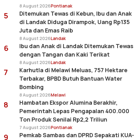
8 August 2026
Pontianak
Ditemukan Tewas di Kebun, Ibu dan Anak
5
di Landak Diduga Dirampok, Uang Rp135
Juta dan Emas Raib
8 August 2026
Landak
Ibu dan Anak di Landak Ditemukan Tewas
6
dengan Tangan dan Kaki Terikat
8 August 2026
Landak
Karhutla di Melawi Meluas, 757 Hektare
7
Terbakar, BPBD Butuh Bantuan Water
Bombing
8 August 2026
Melawi
Hambatan Ekspor Alumina Berakhir,
8
Pemerintah Lepas Pengapalan 400.000
Ton Produk Senilai Rp2,2 Triliun
7 August 2026
Pontianak
Pemkab Sambas dan DPRD Sepakati KUA-
9