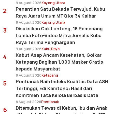
9 August 2026
Kayong Utara
Penantian Satu Dekade Terwujud, Kubu
2
Raya Juara Umum MTQ ke-34 Kalbar
9 August 2026
Kayong Utara
Disaksikan Cak Lontong, 18 Pemenang
3
Lomba Foto-Video Mitra Jurnalis Kubu
Raya Terima Penghargaan
9 August 2026
Kubu Raya
Kabut Asap Ancam Kesehatan, Golkar
4
Ketapang Bagikan 1.000 Masker Gratis
kepada Masyarakat
9 August 2026
Ketapang
Pontianak Raih Indeks Kualitas Data ASN
5
Tertinggi, Edi Kamtono: Hasil dari
Komitmen Tata Kelola Berbasis Data
8 August 2026
Pontianak
Ditemukan Tewas di Kebun, Ibu dan Anak
6