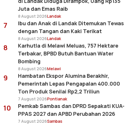
di Landak Diduga Dirampok, Uang Rp135
Juta dan Emas Raib
8 August 2026
Landak
Ibu dan Anak di Landak Ditemukan Tewas
7
dengan Tangan dan Kaki Terikat
8 August 2026
Landak
Karhutla di Melawi Meluas, 757 Hektare
8
Terbakar, BPBD Butuh Bantuan Water
Bombing
8 August 2026
Melawi
Hambatan Ekspor Alumina Berakhir,
9
Pemerintah Lepas Pengapalan 400.000
Ton Produk Senilai Rp2,2 Triliun
7 August 2026
Pontianak
Pemkab Sambas dan DPRD Sepakati KUA-
10
PPAS 2027 dan APBD Perubahan 2026
7 August 2026
Sambas