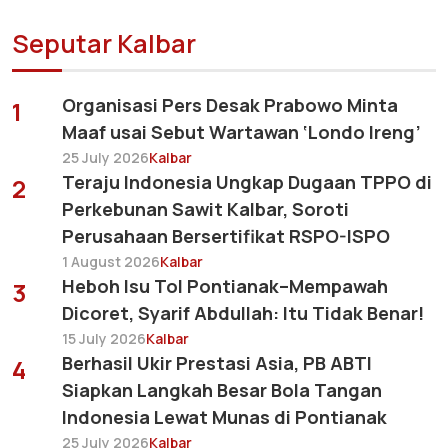
Seputar Kalbar
Organisasi Pers Desak Prabowo Minta
1
Maaf usai Sebut Wartawan ‘Londo Ireng’
25 July 2026
Kalbar
Teraju Indonesia Ungkap Dugaan TPPO di
2
Perkebunan Sawit Kalbar, Soroti
Perusahaan Bersertifikat RSPO-ISPO
1 August 2026
Kalbar
Heboh Isu Tol Pontianak–Mempawah
3
Dicoret, Syarif Abdullah: Itu Tidak Benar!
15 July 2026
Kalbar
Berhasil Ukir Prestasi Asia, PB ABTI
4
Siapkan Langkah Besar Bola Tangan
Indonesia Lewat Munas di Pontianak
25 July 2026
Kalbar