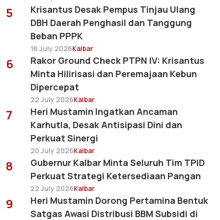
Krisantus Desak Pempus Tinjau Ulang
5
DBH Daerah Penghasil dan Tanggung
Beban PPPK
16 July 2026
Kalbar
Rakor Ground Check PTPN IV: Krisantus
6
Minta Hilirisasi dan Peremajaan Kebun
Dipercepat
22 July 2026
Kalbar
Heri Mustamin Ingatkan Ancaman
7
Karhutla, Desak Antisipasi Dini dan
Perkuat Sinergi
20 July 2026
Kalbar
Gubernur Kalbar Minta Seluruh Tim TPID
8
Perkuat Strategi Ketersediaan Pangan
22 July 2026
Kalbar
Heri Mustamin Dorong Pertamina Bentuk
9
Satgas Awasi Distribusi BBM Subsidi di