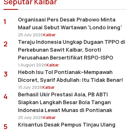
Seputar Kalbar
Organisasi Pers Desak Prabowo Minta
1
Maaf usai Sebut Wartawan ‘Londo Ireng’
25 July 2026
Kalbar
Teraju Indonesia Ungkap Dugaan TPPO di
2
Perkebunan Sawit Kalbar, Soroti
Perusahaan Bersertifikat RSPO-ISPO
1 August 2026
Kalbar
Heboh Isu Tol Pontianak–Mempawah
3
Dicoret, Syarif Abdullah: Itu Tidak Benar!
15 July 2026
Kalbar
Berhasil Ukir Prestasi Asia, PB ABTI
4
Siapkan Langkah Besar Bola Tangan
Indonesia Lewat Munas di Pontianak
25 July 2026
Kalbar
Krisantus Desak Pempus Tinjau Ulang
5