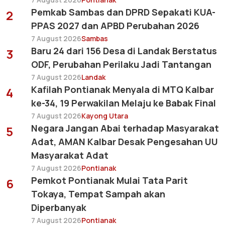
Pemkab Sambas dan DPRD Sepakati KUA-
2
PPAS 2027 dan APBD Perubahan 2026
7 August 2026
Sambas
Baru 24 dari 156 Desa di Landak Berstatus
3
ODF, Perubahan Perilaku Jadi Tantangan
7 August 2026
Landak
Kafilah Pontianak Menyala di MTQ Kalbar
4
ke-34, 19 Perwakilan Melaju ke Babak Final
7 August 2026
Kayong Utara
Negara Jangan Abai terhadap Masyarakat
5
Adat, AMAN Kalbar Desak Pengesahan UU
Masyarakat Adat
7 August 2026
Pontianak
Pemkot Pontianak Mulai Tata Parit
6
Tokaya, Tempat Sampah akan
Diperbanyak
7 August 2026
Pontianak