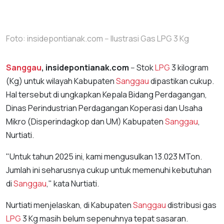
Foto: insidepontianak.com -- Ilustrasi Gas LPG 3 Kg
Sanggau
, insidepontianak.com
-- Stok
LPG
3 kilogram
(Kg) untuk wilayah Kabupaten
Sanggau
dipastikan cukup.
Hal tersebut di ungkapkan Kepala Bidang Perdagangan,
Dinas Perindustrian Perdagangan Koperasi dan Usaha
Mikro (Disperindagkop dan UM) Kabupaten
Sanggau
,
Nurtiati.
"Untuk tahun 2025 ini, kami mengusulkan 13.023 MTon.
Jumlah ini seharusnya cukup untuk memenuhi kebutuhan
di
Sanggau
," kata Nurtiati.
Nurtiati menjelaskan, di Kabupaten
Sanggau
distribusi gas
LPG
3 Kg masih belum sepenuhnya tepat sasaran.