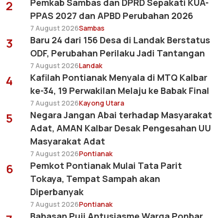
Pemkab Sambas dan DPRD Sepakati KUA-
2
PPAS 2027 dan APBD Perubahan 2026
7 August 2026
Sambas
Baru 24 dari 156 Desa di Landak Berstatus
3
ODF, Perubahan Perilaku Jadi Tantangan
7 August 2026
Landak
Kafilah Pontianak Menyala di MTQ Kalbar
4
ke-34, 19 Perwakilan Melaju ke Babak Final
7 August 2026
Kayong Utara
Negara Jangan Abai terhadap Masyarakat
5
Adat, AMAN Kalbar Desak Pengesahan UU
Masyarakat Adat
7 August 2026
Pontianak
Pemkot Pontianak Mulai Tata Parit
6
Tokaya, Tempat Sampah akan
Diperbanyak
7 August 2026
Pontianak
Bahasan Puji Antusiasme Warga Ponbar