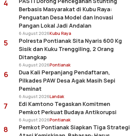
PASTI Dorong Pencegahan Stunting
4
Berbasis Masyarakat di Kubu Raya:
Penguatan Desa Model dan Inovasi
Pangan Lokal Jadi Andalan
6 August 2026
Kubu Raya
Polresta Pontianak Sita Nyaris 600 Kg
5
Sisik dan Kuku Trenggiling, 2 Orang
Ditangkap
6 August 2026
Pontianak
Dua Kali Perpanjang Pendaftaran,
6
Pilkades PAW Desa Agak Masih Sepi
Peminat
6 August 2026
Landak
Edi Kamtono Tegaskan Komitmen
7
Pemkot Perkuat Budaya Antikorupsi
6 August 2026
Pontianak
Pemkot Pontianak Siapkan Tiga Strategi
8
Atasi Kemiskinan, Bahasan: Harus