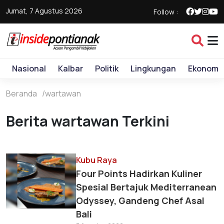
Jumat, 7 Agustus 2026
Follow :
Nasional
Kalbar
Politik
Lingkungan
Ekonomi
Beranda
wartawan
Berita wartawan Terkini
Kubu Raya
Four Points Hadirkan Kuliner
Spesial Bertajuk Mediterranean
Odyssey, Gandeng Chef Asal
Bali