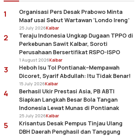
Organisasi Pers Desak Prabowo Minta
1
Maaf usai Sebut Wartawan ‘Londo Ireng’
25 July 2026
Kalbar
Teraju Indonesia Ungkap Dugaan TPPO di
2
Perkebunan Sawit Kalbar, Soroti
Perusahaan Bersertifikat RSPO-ISPO
1 August 2026
Kalbar
Heboh Isu Tol Pontianak–Mempawah
3
Dicoret, Syarif Abdullah: Itu Tidak Benar!
15 July 2026
Kalbar
Berhasil Ukir Prestasi Asia, PB ABTI
4
Siapkan Langkah Besar Bola Tangan
Indonesia Lewat Munas di Pontianak
25 July 2026
Kalbar
Krisantus Desak Pempus Tinjau Ulang
5
DBH Daerah Penghasil dan Tanggung