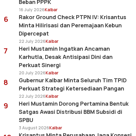
Beban PPPK
16 July 2026
Kalbar
Rakor Ground Check PTPN IV: Krisantus
6
Minta Hilirisasi dan Peremajaan Kebun
Dipercepat
22 July 2026
Kalbar
Heri Mustamin Ingatkan Ancaman
7
Karhutla, Desak Antisipasi Dini dan
Perkuat Sinergi
20 July 2026
Kalbar
Gubernur Kalbar Minta Seluruh Tim TPID
8
Perkuat Strategi Ketersediaan Pangan
22 July 2026
Kalbar
Heri Mustamin Dorong Pertamina Bentuk
9
Satgas Awasi Distribusi BBM Subsidi di
SPBU
3 August 2026
Kalbar
Krisantus Minta Perusahaan Jaga Konsesi