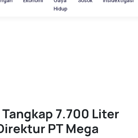
ungan
Ekonomi
Gaya
Sosok
Insidextigasi
Hidup
 Tangkap 7.700 Liter
k Direktur PT Mega