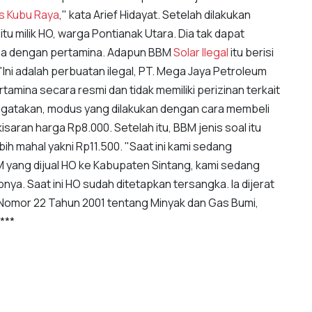
s Kubu Raya
," kata Arief Hidayat. Setelah dilakukan
 itu milik HO, warga Pontianak Utara. Dia tak dapat
ma dengan pertamina. Adapun BBM
Solar Ilegal
itu berisi
 "Ini adalah perbuatan ilegal, PT. Mega Jaya Petroleum
tamina secara resmi dan tidak memiliki perizinan terkait
 mengatakan, modus yang dilakukan dengan cara membeli
saran harga Rp8.000. Setelah itu, BBM jenis soal itu
ih mahal yakni Rp11.500. "Saat ini kami sedang
BM yang dijual HO ke Kabupaten Sintang, kami sedang
ya. Saat ini HO sudah ditetapkan tersangka. Ia dijerat
Nomor 22 Tahun 2001 tentang Minyak dan Gas Bumi,
 ***