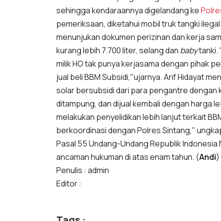
sehingga kendaraannya digelandang ke
Polre
pemeriksaan, diketahui mobil truk tangki ilegal
menunjukan dokumen perizinan dan kerja sa
kurang lebih 7.700 liter, selang dan
baby
tanki.
milik HO tak punya kerjasama dengan pihak per
jual beli BBM Subsidi,"ujarnya. Arif Hidayat
solar bersubsidi dari para pengantre dengan ki
ditampung, dan dijual kembali dengan harga leb
melakukan penyelidikan lebih lanjut terkait B
berkoordinasi dengan Polres Sintang," ungkapn
Pasal 55 Undang-Undang Republik Indonesia 
ancaman hukuman di atas enam tahun. (
Andi
)
Penulis : admin
Editor :
Tags :