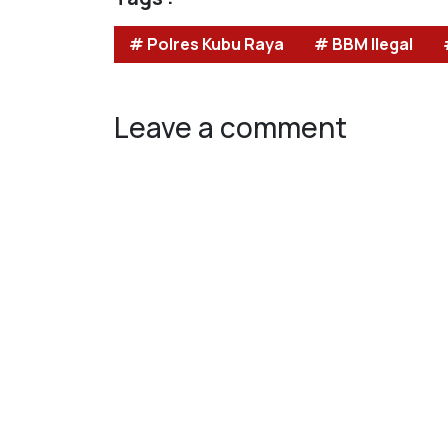
# Polres Kubu Raya
# BBM Ilegal
Leave a comment