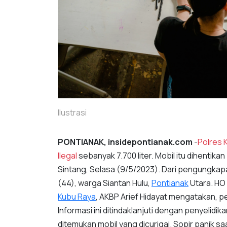
Ilustrasi
PONTIANAK, insidepontianak.com
-
Polres 
Ilegal
sebanyak 7.700 liter. Mobil itu dihentikan
Sintang, Selasa (9/5/2023). Dari pengungkapa
(44), warga Siantan Hulu,
Pontianak
Utara. HO 
Kubu Raya
, AKBP Arief Hidayat mengatakan, p
Informasi ini ditindaklanjuti dengan penyelidik
ditemukan mobil yang dicurigai. Sopir panik s