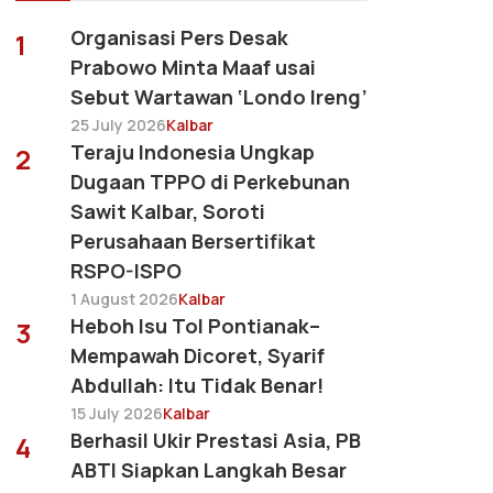
Organisasi Pers Desak
1
Prabowo Minta Maaf usai
Sebut Wartawan ‘Londo Ireng’
25 July 2026
Kalbar
Teraju Indonesia Ungkap
2
Dugaan TPPO di Perkebunan
Sawit Kalbar, Soroti
Perusahaan Bersertifikat
RSPO-ISPO
1 August 2026
Kalbar
Heboh Isu Tol Pontianak–
3
Mempawah Dicoret, Syarif
Abdullah: Itu Tidak Benar!
15 July 2026
Kalbar
Berhasil Ukir Prestasi Asia, PB
4
ABTI Siapkan Langkah Besar