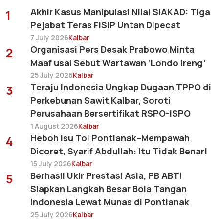
Akhir Kasus Manipulasi Nilai SIAKAD: Tiga
1
Pejabat Teras FISIP Untan Dipecat
7 July 2026
Kalbar
Organisasi Pers Desak Prabowo Minta
2
Maaf usai Sebut Wartawan ‘Londo Ireng’
25 July 2026
Kalbar
Teraju Indonesia Ungkap Dugaan TPPO di
3
Perkebunan Sawit Kalbar, Soroti
Perusahaan Bersertifikat RSPO-ISPO
1 August 2026
Kalbar
Heboh Isu Tol Pontianak–Mempawah
4
Dicoret, Syarif Abdullah: Itu Tidak Benar!
15 July 2026
Kalbar
Berhasil Ukir Prestasi Asia, PB ABTI
5
Siapkan Langkah Besar Bola Tangan
Indonesia Lewat Munas di Pontianak
25 July 2026
Kalbar