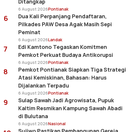
Ditangkap
6 August 2026
Pontianak
Dua Kali Perpanjang Pendaftaran,
6
Pilkades PAW Desa Agak Masih Sepi
Peminat
6 August 2026
Landak
Edi Kamtono Tegaskan Komitmen
7
Pemkot Perkuat Budaya Antikorupsi
6 August 2026
Pontianak
Pemkot Pontianak Siapkan Tiga Strategi
8
Atasi Kemiskinan, Bahasan: Harus
Dijalankan Terpadu
6 August 2026
Pontianak
Sulap Sawah Jadi Agrowisata, Pupuk
9
Kaltim Resmikan Kampung Sawah Abadi
di Bulutana
6 August 2026
Nasional
Sujiwo Pastikan Pembangunan Gereja