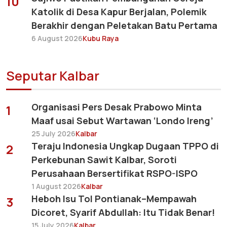
10
Katolik di Desa Kapur Berjalan, Polemik
Berakhir dengan Peletakan Batu Pertama
6 August 2026
Kubu Raya
Seputar Kalbar
Organisasi Pers Desak Prabowo Minta
1
Maaf usai Sebut Wartawan ‘Londo Ireng’
25 July 2026
Kalbar
Teraju Indonesia Ungkap Dugaan TPPO di
2
Perkebunan Sawit Kalbar, Soroti
Perusahaan Bersertifikat RSPO-ISPO
1 August 2026
Kalbar
Heboh Isu Tol Pontianak–Mempawah
3
Dicoret, Syarif Abdullah: Itu Tidak Benar!
15 July 2026
Kalbar