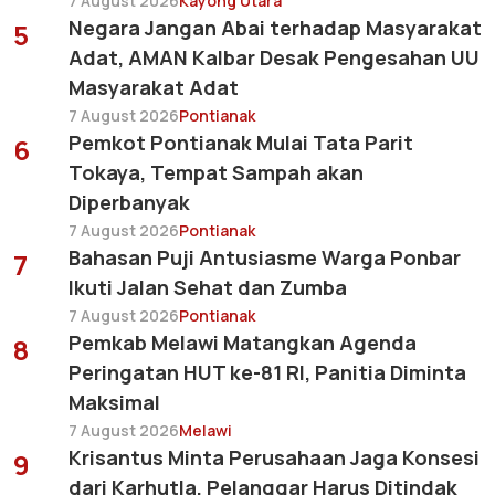
7 August 2026
Kayong Utara
Negara Jangan Abai terhadap Masyarakat
5
Adat, AMAN Kalbar Desak Pengesahan UU
Masyarakat Adat
7 August 2026
Pontianak
Pemkot Pontianak Mulai Tata Parit
6
Tokaya, Tempat Sampah akan
Diperbanyak
7 August 2026
Pontianak
Bahasan Puji Antusiasme Warga Ponbar
7
Ikuti Jalan Sehat dan Zumba
7 August 2026
Pontianak
Pemkab Melawi Matangkan Agenda
8
Peringatan HUT ke-81 RI, Panitia Diminta
Maksimal
7 August 2026
Melawi
Krisantus Minta Perusahaan Jaga Konsesi
9
dari Karhutla, Pelanggar Harus Ditindak