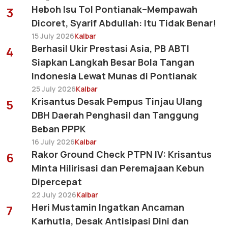
Heboh Isu Tol Pontianak–Mempawah
3
Dicoret, Syarif Abdullah: Itu Tidak Benar!
15 July 2026
Kalbar
Berhasil Ukir Prestasi Asia, PB ABTI
4
Siapkan Langkah Besar Bola Tangan
Indonesia Lewat Munas di Pontianak
25 July 2026
Kalbar
Krisantus Desak Pempus Tinjau Ulang
5
DBH Daerah Penghasil dan Tanggung
Beban PPPK
16 July 2026
Kalbar
Rakor Ground Check PTPN IV: Krisantus
6
Minta Hilirisasi dan Peremajaan Kebun
Dipercepat
22 July 2026
Kalbar
Heri Mustamin Ingatkan Ancaman
7
Karhutla, Desak Antisipasi Dini dan