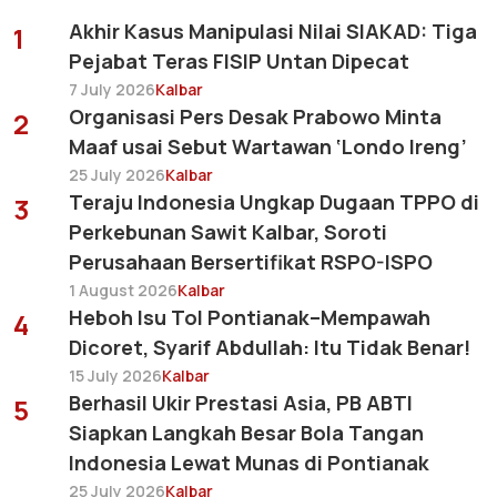
Akhir Kasus Manipulasi Nilai SIAKAD: Tiga
1
Pejabat Teras FISIP Untan Dipecat
7 July 2026
Kalbar
Organisasi Pers Desak Prabowo Minta
2
Maaf usai Sebut Wartawan ‘Londo Ireng’
25 July 2026
Kalbar
Teraju Indonesia Ungkap Dugaan TPPO di
3
Perkebunan Sawit Kalbar, Soroti
Perusahaan Bersertifikat RSPO-ISPO
1 August 2026
Kalbar
Heboh Isu Tol Pontianak–Mempawah
4
Dicoret, Syarif Abdullah: Itu Tidak Benar!
15 July 2026
Kalbar
Berhasil Ukir Prestasi Asia, PB ABTI
5
Siapkan Langkah Besar Bola Tangan
Indonesia Lewat Munas di Pontianak
25 July 2026
Kalbar