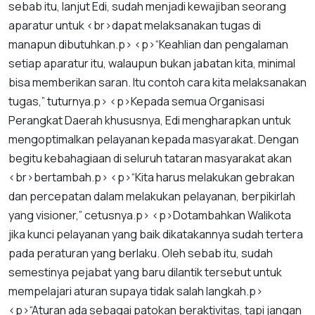
sebab
itu
,
lanjut
Edi
,
sudah
menjadi
kewajiban
seorang
aparatur
untuk
<
br
>
dapat
melaksanakan
tugas
di
manapun
dibutuhkan
.
p
> <
p
>“
Keahlian
dan
pengalaman
setiap
aparatur
itu
,
walaupun
bukan
jabatan
kita
,
minimal
bisa
memberikan
saran
.
Itu
contoh
cara
kita
melaksanakan
tugas
,”
tuturnya
.
p
> <
p
>
Kepada
semua
Organisasi
Perangkat
Daerah
khususnya
,
Edi
mengharapkan
untuk
mengoptimalkan
pelayanan
kepada
masyarakat
.
Dengan
begitu
kebahagiaan
di
seluruh
tataran
masyarakat
akan
<
br
>
bertambah
.
p
> <
p
>“
Kita
harus
melakukan
gebrakan
dan
percepatan
dalam
melakukan
pelayanan
,
berpikirlah
yang
visioner
,”
cetusnya
.
p
> <
p
>
Dotambahkan
Walikota
jika
kunci
pelayanan
yang
baik
dikatakannya
sudah
tertera
pada
peraturan
yang
berlaku
.
Oleh
sebab
itu
,
sudah
semestinya
pejabat
yang
baru
dilantik
tersebut
untuk
mempelajari
aturan
supaya
tidak
salah
langkah
.
p
>
<
p
>“
Aturan
ada
sebagai
patokan
beraktivitas
,
tapi
jangan