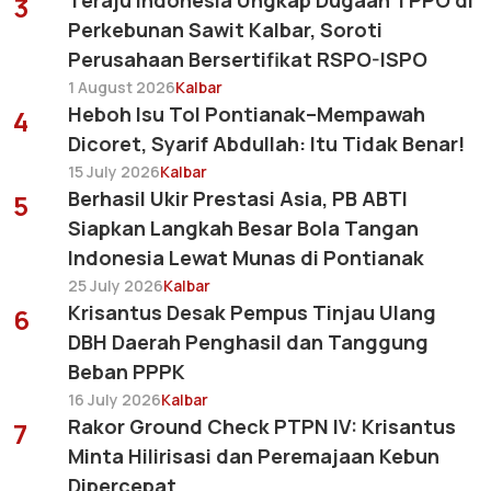
3
Perkebunan Sawit Kalbar, Soroti
Perusahaan Bersertifikat RSPO-ISPO
1 August 2026
Kalbar
Heboh Isu Tol Pontianak–Mempawah
4
Dicoret, Syarif Abdullah: Itu Tidak Benar!
15 July 2026
Kalbar
Berhasil Ukir Prestasi Asia, PB ABTI
5
Siapkan Langkah Besar Bola Tangan
Indonesia Lewat Munas di Pontianak
25 July 2026
Kalbar
Krisantus Desak Pempus Tinjau Ulang
6
DBH Daerah Penghasil dan Tanggung
Beban PPPK
16 July 2026
Kalbar
Rakor Ground Check PTPN IV: Krisantus
7
Minta Hilirisasi dan Peremajaan Kebun
Dipercepat