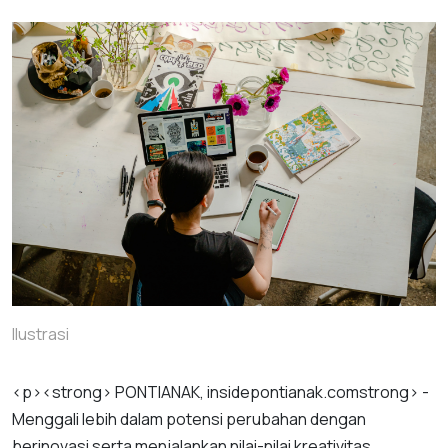
Ilustrasi
<
p
><
strong
>
PONTIANAK
,
insidepontianak
.
com
strong
> -
Menggali
lebih
dalam
potensi
perubahan
dengan
berinovasi
serta
menjalankan
nilai
-
nilai
kreativitas