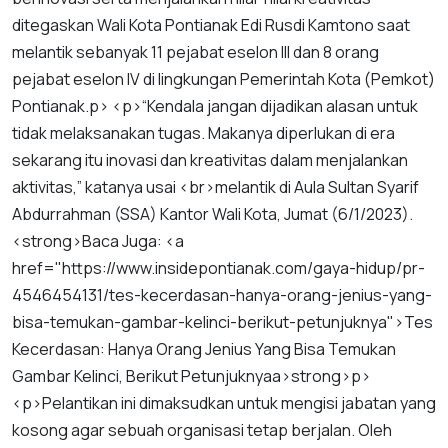
ditegaskan
Wali
Kota
Pontianak
Edi
Rusdi
Kamtono
saat
melantik
sebanyak
11
pejabat
eselon
III
dan
8
orang
pejabat
eselon
IV
di
lingkungan
Pemerintah
Kota
(
Pemkot
)
Pontianak
.
p
> <
p
>“
Kendala
jangan
dijadikan
alasan
untuk
tidak
melaksanakan
tugas
.
Makanya
diperlukan
di
era
sekarang
itu
inovasi
dan
kreativitas
dalam
menjalankan
aktivitas
,”
katanya
usai
<
br
>
melantik
di
Aula
Sultan
Syarif
Abdurrahman
(
SSA
)
Kantor
Wali
Kota
,
Jumat
(
6
/
1
/
2023
).
<
strong
>
Baca
Juga
: <
a
href
="
https
://
www
.
insidepontianak
.
com
/
gaya
-
hidup
/
pr
-
4546454131
/
tes
-
kecerdasan
-
hanya
-
orang
-
jenius
-
yang
-
bisa
-
temukan
-
gambar
-
kelinci
-
berikut
-
petunjuknya
">
Tes
Kecerdasan
:
Hanya
Orang
Jenius
Yang
Bisa
Temukan
Gambar
Kelinci
,
Berikut
Petunjuknya
a
>
strong
>
p
>
<
p
>
Pelantikan
ini
dimaksudkan
untuk
mengisi
jabatan
yang
kosong
agar
sebuah
organisasi
tetap
berjalan
.
Oleh