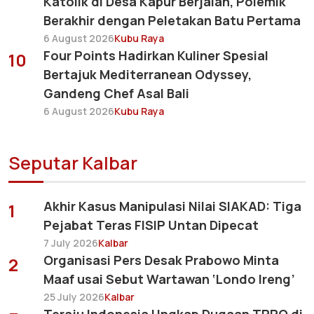
Katolik di Desa Kapur Berjalan, Polemik
Berakhir dengan Peletakan Batu Pertama
6 August 2026
Kubu Raya
Four Points Hadirkan Kuliner Spesial
10
Bertajuk Mediterranean Odyssey,
Gandeng Chef Asal Bali
6 August 2026
Kubu Raya
Seputar Kalbar
Akhir Kasus Manipulasi Nilai SIAKAD: Tiga
1
Pejabat Teras FISIP Untan Dipecat
7 July 2026
Kalbar
Organisasi Pers Desak Prabowo Minta
2
Maaf usai Sebut Wartawan ‘Londo Ireng’
25 July 2026
Kalbar
Teraju Indonesia Ungkap Dugaan TPPO di