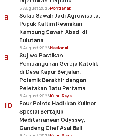
Dijalankan Terpadu
6 August 2026
Pontianak
Sulap Sawah Jadi Agrowisata,
8
Pupuk Kaltim Resmikan
Kampung Sawah Abadi di
Bulutana
6 August 2026
Nasional
Sujiwo Pastikan
9
Pembangunan Gereja Katolik
di Desa Kapur Berjalan,
Polemik Berakhir dengan
Peletakan Batu Pertama
6 August 2026
Kubu Raya
Four Points Hadirkan Kuliner
10
Spesial Bertajuk
Mediterranean Odyssey,
Gandeng Chef Asal Bali
6 August 2026
Kubu Raya