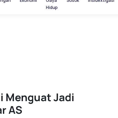
ungan
Ekonomi
Gaya
Sosok
Insidextigasi
Hidup
i Menguat Jadi
ar AS