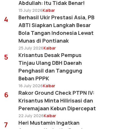
Abdullah: Itu Tidak Benar!
15 July 2026
Kalbar
Berhasil Ukir Prestasi Asia, PB
4
ABTI Siapkan Langkah Besar
Bola Tangan Indonesia Lewat
Munas di Pontianak
25 July 2026
Kalbar
Krisantus Desak Pempus
5
Tinjau Ulang DBH Daerah
Penghasil dan Tanggung
Beban PPPK
16 July 2026
Kalbar
Rakor Ground Check PTPN IV:
6
Krisantus Minta Hilirisasi dan
Peremajaan Kebun Dipercepat
22 July 2026
Kalbar
Heri Mustamin Ingatkan
7