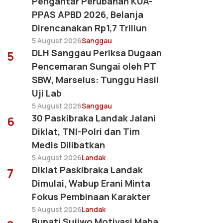
Pengantar Perubahan KUA-
PPAS APBD 2026, Belanja
Direncanakan Rp1,7 Triliun
5 August 2026
Sanggau
DLH Sanggau Periksa Dugaan
5
Pencemaran Sungai oleh PT
SBW, Marselus: Tunggu Hasil
Uji Lab
5 August 2026
Sanggau
30 Paskibraka Landak Jalani
6
Diklat, TNI-Polri dan Tim
Medis Dilibatkan
5 August 2026
Landak
Diklat Paskibraka Landak
7
Dimulai, Wabup Erani Minta
Fokus Pembinaan Karakter
5 August 2026
Landak
Bupati Sujiwo Motivasi Maba