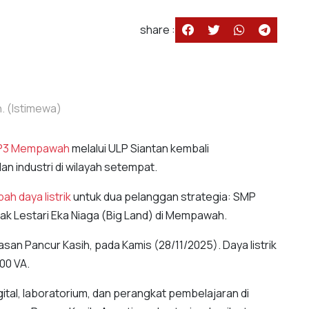
share :
. (Istimewa)
P3 Mempawah
melalui ULP Siantan kembali
n industri di wilayah setempat.
ah daya listrik
untuk dua pelanggan strategia: SMP
ak Lestari Eka Niaga (Big Land) di Mempawah.
an Pancur Kasih, pada Kamis (28/11/2025). Daya listrik
500 VA.
gital, laboratorium, dan perangkat pembelajaran di