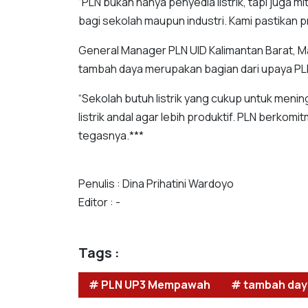
“PLN bukan hanya penyedia listrik, tapi juga
bagi sekolah maupun industri. Kami pastikan
General Manager PLN UID Kalimantan Barat, 
tambah daya merupakan bagian dari upaya P
“Sekolah butuh listrik yang cukup untuk mening
listrik andal agar lebih produktif. PLN berkom
tegasnya.***
Penulis : Dina Prihatini Wardoyo
Editor : -
Tags :
# PLN UP3 Mempawah
# tambah daya 