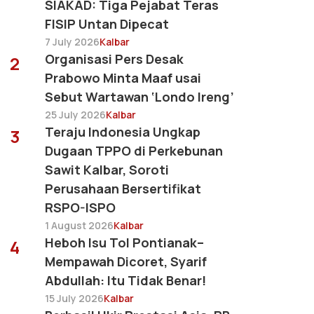
SIAKAD: Tiga Pejabat Teras
FISIP Untan Dipecat
7 July 2026
Kalbar
Organisasi Pers Desak
2
Prabowo Minta Maaf usai
Sebut Wartawan ‘Londo Ireng’
25 July 2026
Kalbar
Teraju Indonesia Ungkap
3
Dugaan TPPO di Perkebunan
Sawit Kalbar, Soroti
Perusahaan Bersertifikat
RSPO-ISPO
1 August 2026
Kalbar
Heboh Isu Tol Pontianak–
4
Mempawah Dicoret, Syarif
Abdullah: Itu Tidak Benar!
15 July 2026
Kalbar