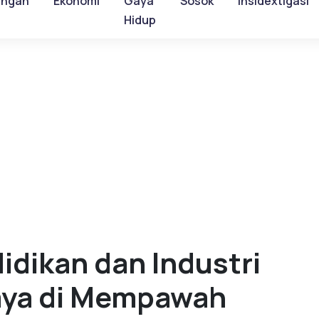
ungan
Ekonomi
Gaya
Sosok
Insidextigasi
Hidup
dikan dan Industri
aya di Mempawah