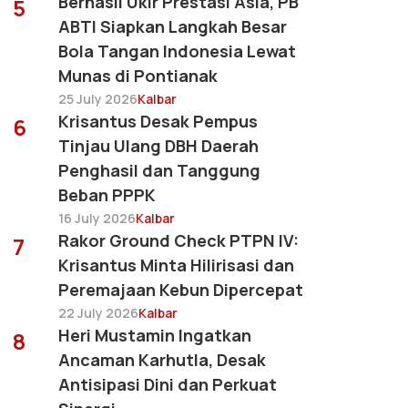
Berhasil Ukir Prestasi Asia, PB
5
ABTI Siapkan Langkah Besar
Bola Tangan Indonesia Lewat
Munas di Pontianak
25 July 2026
Kalbar
Krisantus Desak Pempus
6
Tinjau Ulang DBH Daerah
Penghasil dan Tanggung
Beban PPPK
16 July 2026
Kalbar
Rakor Ground Check PTPN IV:
7
Krisantus Minta Hilirisasi dan
Peremajaan Kebun Dipercepat
22 July 2026
Kalbar
Heri Mustamin Ingatkan
8
Ancaman Karhutla, Desak
Antisipasi Dini dan Perkuat