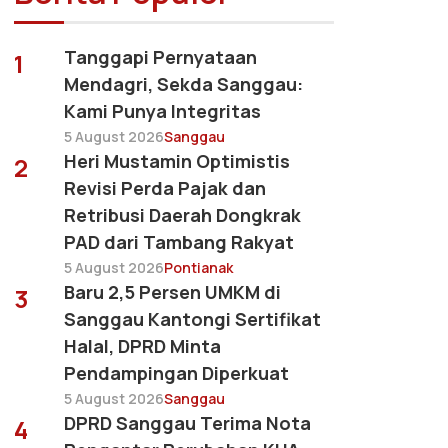
Tanggapi Pernyataan
1
Mendagri, Sekda Sanggau:
Kami Punya Integritas
5 August 2026
Sanggau
Heri Mustamin Optimistis
2
Revisi Perda Pajak dan
Retribusi Daerah Dongkrak
PAD dari Tambang Rakyat
5 August 2026
Pontianak
Baru 2,5 Persen UMKM di
3
Sanggau Kantongi Sertifikat
Halal, DPRD Minta
Pendampingan Diperkuat
5 August 2026
Sanggau
DPRD Sanggau Terima Nota
4