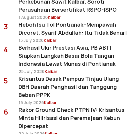
Perkebunan Sawit Kalbar, Soroti
Perusahaan Bersertifikat RSPO-ISPO
1 August 2026
Kalbar
Heboh Isu Tol Pontianak–Mempawah
3
Dicoret, Syarif Abdullah: Itu Tidak Benar!
15 July 2026
Kalbar
Berhasil Ukir Prestasi Asia, PB ABTI
4
Siapkan Langkah Besar Bola Tangan
Indonesia Lewat Munas di Pontianak
25 July 2026
Kalbar
Krisantus Desak Pempus Tinjau Ulang
5
DBH Daerah Penghasil dan Tanggung
Beban PPPK
16 July 2026
Kalbar
Rakor Ground Check PTPN IV: Krisantus
6
Minta Hilirisasi dan Peremajaan Kebun
Dipercepat
22 July 2026
Kalbar