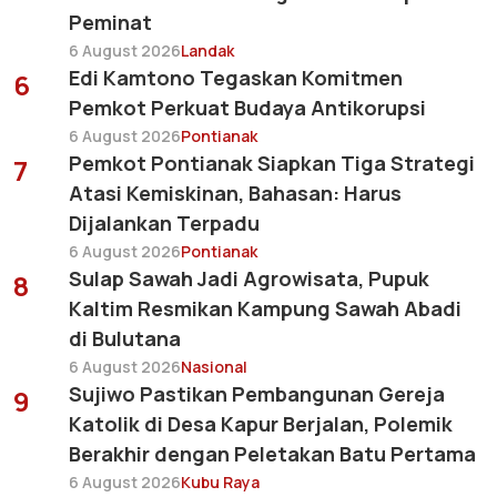
Peminat
6 August 2026
Landak
Edi Kamtono Tegaskan Komitmen
6
Pemkot Perkuat Budaya Antikorupsi
6 August 2026
Pontianak
Pemkot Pontianak Siapkan Tiga Strategi
7
Atasi Kemiskinan, Bahasan: Harus
Dijalankan Terpadu
6 August 2026
Pontianak
Sulap Sawah Jadi Agrowisata, Pupuk
8
Kaltim Resmikan Kampung Sawah Abadi
di Bulutana
6 August 2026
Nasional
Sujiwo Pastikan Pembangunan Gereja
9
Katolik di Desa Kapur Berjalan, Polemik
Berakhir dengan Peletakan Batu Pertama
6 August 2026
Kubu Raya