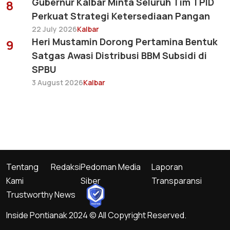
Gubernur Kalbar Minta Seluruh Tim TPID
8
Perkuat Strategi Ketersediaan Pangan
22 July 2026
Kalbar
Heri Mustamin Dorong Pertamina Bentuk
9
Satgas Awasi Distribusi BBM Subsidi di
SPBU
3 August 2026
Kalbar
Tentang
Redaksi
Pedoman Media
Laporan
Kami
Siber
Transparansi
Trustworthy News
Inside Pontianak 2024 © All Copyright Reserved.