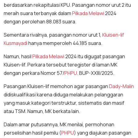
berdasarkan rekapitulasi KPU. Pasangan nomor urut 2 itu
meraih suara terbanyak dalam
Pilkada Melawi
2024
dengan perolehan 88.083 suara.
Sementara rivalnya, pasangan nomor urut 1,
Kluisen-Iif
Kusmayadi
hanya memperoleh 44.185 suara.
Namun, hasil
Pilkada Melawi
2024 itu digugat pasangan
Kluisen-Iif. Perkara tersebut teregister di laman MK
dengan perkara Nomor 57/
PHPU
. BUP-XXIII/2025.
Pasangan Kluisen-Iif memohon agar pasangan
Dady-Malin
didiskualifikasi karena diduga melakukan pelanggaran
yang masuk kategori terstruktur, sistematis dan masif
atau TSM. Namun, MK berkata lain.
Dalam amar putusannya, MK menilai, permohonan
perselisihan hasil pemilu (
PHPU
) yang diajukan pasangan