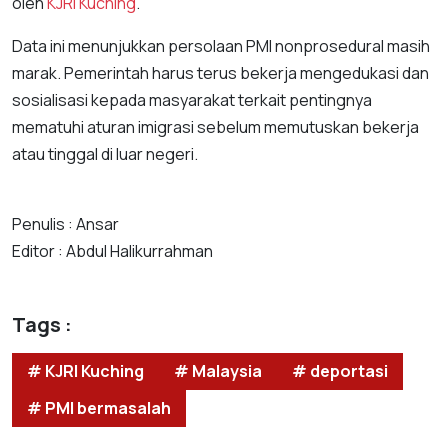
oleh
KJRI Kuching
.
Data ini menunjukkan persolaan PMI nonprosedural masih
marak. Pemerintah harus terus bekerja mengedukasi dan
sosialisasi kepada masyarakat terkait pentingnya
mematuhi aturan imigrasi sebelum memutuskan bekerja
atau tinggal di luar negeri.
Penulis : Ansar
Editor : Abdul Halikurrahman
Tags :
# KJRI Kuching
# Malaysia
# deportasi
# PMI bermasalah