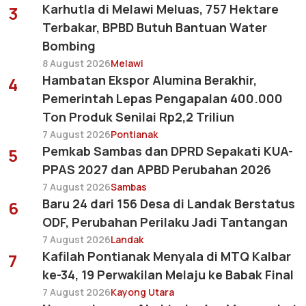
Karhutla di Melawi Meluas, 757 Hektare
3
Terbakar, BPBD Butuh Bantuan Water
Bombing
8 August 2026
Melawi
Hambatan Ekspor Alumina Berakhir,
4
Pemerintah Lepas Pengapalan 400.000
Ton Produk Senilai Rp2,2 Triliun
7 August 2026
Pontianak
Pemkab Sambas dan DPRD Sepakati KUA-
5
PPAS 2027 dan APBD Perubahan 2026
7 August 2026
Sambas
Baru 24 dari 156 Desa di Landak Berstatus
6
ODF, Perubahan Perilaku Jadi Tantangan
7 August 2026
Landak
Kafilah Pontianak Menyala di MTQ Kalbar
7
ke-34, 19 Perwakilan Melaju ke Babak Final
7 August 2026
Kayong Utara