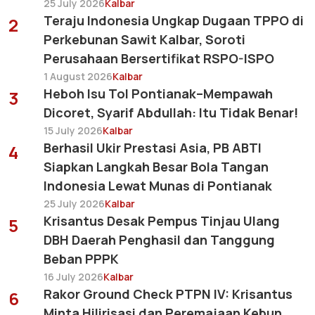
25 July 2026
Kalbar
Teraju Indonesia Ungkap Dugaan TPPO di
2
Perkebunan Sawit Kalbar, Soroti
Perusahaan Bersertifikat RSPO-ISPO
1 August 2026
Kalbar
Heboh Isu Tol Pontianak–Mempawah
3
Dicoret, Syarif Abdullah: Itu Tidak Benar!
15 July 2026
Kalbar
Berhasil Ukir Prestasi Asia, PB ABTI
4
Siapkan Langkah Besar Bola Tangan
Indonesia Lewat Munas di Pontianak
25 July 2026
Kalbar
Krisantus Desak Pempus Tinjau Ulang
5
DBH Daerah Penghasil dan Tanggung
Beban PPPK
16 July 2026
Kalbar
Rakor Ground Check PTPN IV: Krisantus
6
Minta Hilirisasi dan Peremajaan Kebun