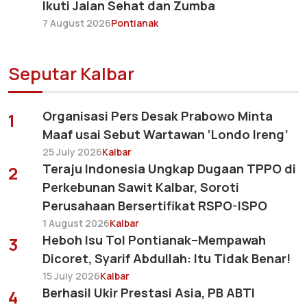
Ikuti Jalan Sehat dan Zumba
7 August 2026
Pontianak
Seputar Kalbar
Organisasi Pers Desak Prabowo Minta
1
Maaf usai Sebut Wartawan ‘Londo Ireng’
25 July 2026
Kalbar
Teraju Indonesia Ungkap Dugaan TPPO di
2
Perkebunan Sawit Kalbar, Soroti
Perusahaan Bersertifikat RSPO-ISPO
1 August 2026
Kalbar
Heboh Isu Tol Pontianak–Mempawah
3
Dicoret, Syarif Abdullah: Itu Tidak Benar!
15 July 2026
Kalbar
Berhasil Ukir Prestasi Asia, PB ABTI
4