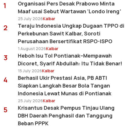
Organisasi Pers Desak Prabowo Minta
1
Maaf usai Sebut Wartawan ‘Londo Ireng’
25 July 2026
Kalbar
Teraju Indonesia Ungkap Dugaan TPPO di
2
Perkebunan Sawit Kalbar, Soroti
Perusahaan Bersertifikat RSPO-ISPO
1 August 2026
Kalbar
Heboh Isu Tol Pontianak–Mempawah
3
Dicoret, Syarif Abdullah: Itu Tidak Benar!
15 July 2026
Kalbar
Berhasil Ukir Prestasi Asia, PB ABTI
4
Siapkan Langkah Besar Bola Tangan
Indonesia Lewat Munas di Pontianak
25 July 2026
Kalbar
Krisantus Desak Pempus Tinjau Ulang
5
DBH Daerah Penghasil dan Tanggung
Beban PPPK