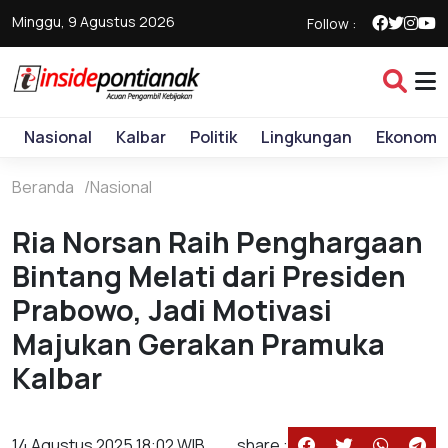
Minggu, 9 Agustus 2026
Follow :
Nasional
Kalbar
Politik
Lingkungan
Ekonomi
Beranda
Nasional
Ria Norsan Raih Penghargaan
Bintang Melati dari Presiden
Prabowo, Jadi Motivasi
Majukan Gerakan Pramuka
Kalbar
14 Agustus 2025 18:02 WIB
share :