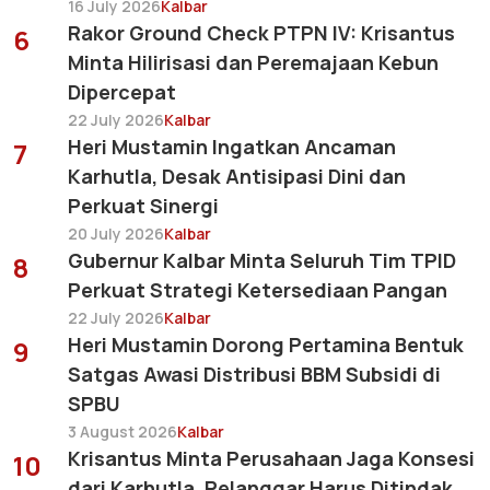
16 July 2026
Kalbar
Rakor Ground Check PTPN IV: Krisantus
6
Minta Hilirisasi dan Peremajaan Kebun
Dipercepat
22 July 2026
Kalbar
Heri Mustamin Ingatkan Ancaman
7
Karhutla, Desak Antisipasi Dini dan
Perkuat Sinergi
20 July 2026
Kalbar
Gubernur Kalbar Minta Seluruh Tim TPID
8
Perkuat Strategi Ketersediaan Pangan
22 July 2026
Kalbar
Heri Mustamin Dorong Pertamina Bentuk
9
Satgas Awasi Distribusi BBM Subsidi di
SPBU
3 August 2026
Kalbar
Krisantus Minta Perusahaan Jaga Konsesi
10
dari Karhutla, Pelanggar Harus Ditindak