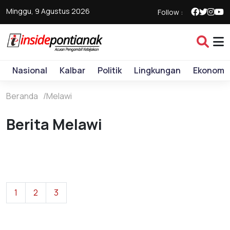
Minggu, 9 Agustus 2026
Follow :
Nasional
Kalbar
Politik
Lingkungan
Ekonomi
Beranda
Melawi
Berita Melawi
1
2
3