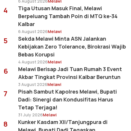
6 August 2026
Melawi
Tiga Utusan Masuk Final, Melawi
4
Berpeluang Tambah Poin di MTQ ke-34
Kalbar
6 August 2026
Melawi
Sekda Melawi Minta ASN Jalankan
5
Kebijakan Zero Tolerance, Birokrasi Wajib
Bebas Korupsi
4 August 2026
Melawi
Melawi Berisap Jadi Tuan Rumah 3 Event
6
Akbar Tingkat Provinsi Kalbar Beruntun
3 August 2026
Melawi
Pisah Sambut Kapolres Melawi, Bupati
7
Dadi: Sinergi dan Kondusifitas Harus
Tetap Terjaga!
31 July 2026
Melawi
Kunker Kasdam XII/Tanjungpura di
8
Melawi, Bupati Dadi Tegaskan