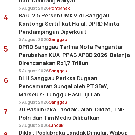
dari Tambang Rakyat
5 August 2026
Pontianak
Baru 2,5 Persen UMKM di Sanggau
4
Kantongi Sertifikat Halal, DPRD Minta
Pendampingan Diperkuat
5 August 2026
Sanggau
DPRD Sanggau Terima Nota Pengantar
5
Perubahan KUA-PPAS APBD 2026, Belanja
Direncanakan Rp1,7 Triliun
5 August 2026
Sanggau
DLH Sanggau Periksa Dugaan
6
Pencemaran Sungai oleh PT SBW,
Marselus: Tunggu Hasil Uji Lab
5 August 2026
Sanggau
30 Paskibraka Landak Jalani Diklat, TNI-
7
Polri dan Tim Medis Dilibatkan
5 August 2026
Landak
Diklat Paskibraka Landak Dimulai, Wabup
8