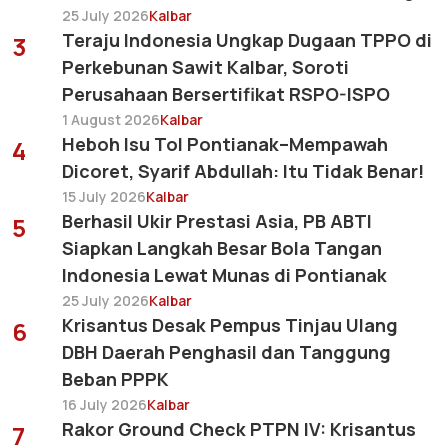
25 July 2026
Kalbar
Teraju Indonesia Ungkap Dugaan TPPO di
3
Perkebunan Sawit Kalbar, Soroti
Perusahaan Bersertifikat RSPO-ISPO
1 August 2026
Kalbar
Heboh Isu Tol Pontianak–Mempawah
4
Dicoret, Syarif Abdullah: Itu Tidak Benar!
15 July 2026
Kalbar
Berhasil Ukir Prestasi Asia, PB ABTI
5
Siapkan Langkah Besar Bola Tangan
Indonesia Lewat Munas di Pontianak
25 July 2026
Kalbar
Krisantus Desak Pempus Tinjau Ulang
6
DBH Daerah Penghasil dan Tanggung
Beban PPPK
16 July 2026
Kalbar
Rakor Ground Check PTPN IV: Krisantus
7